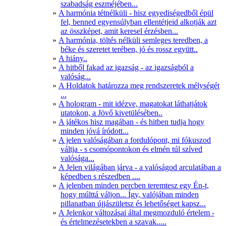
szabadság eszméjében...
A harmónia tétnélküli - hisz egyediségedből épül
fel, benned egyensúlyban ellentétjeid alkotják azt
az összképet, amit keresel érzésben...
A harmónia, töltés nélküli semleges teredben, a
béke és szeretet terében, jó és rossz együtt..
A hiány..
A hitből fakad az igazság - az igazságból a
valóság...
A Holdatok határozza meg rendszeretek mélységét
...
A hologram - mit idézve, magatokat láthatjátok
utatokon, a Jövő kivetülésében..
A játékos hisz magában - és hitben tudja hogy
minden jóvá íródott...
A jelen valóságában a fordulópont, mi fókuszod
váltja - s csomópontokon és elmén túl szíved
valósága...
A Jelen világában járva - a valóságod arculatában a
képedben s részedben ....
A jelenben minden percben teremtesz egy Én-t,
hogy múlttá váljon... Így, valójában minden
pillanatban újjászületsz és lehetőséget kapsz...
A Jelenkor változásai által megmozduló értelem -
és értelmezésetekben a szavak.....