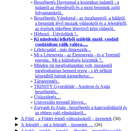
Beszélgetés Daytonnal a kozmikus tudattól - a
tudatról az ébredésről és a most bennünk zajló
folyamatokról..
Beszélgetés Vándorral - az összhangról, a háláról,
a bennünk lévő mozaik világokról és a Jelenlétről,
az érzések tükrében létrejövő képi világról..
Hírhozó , Üdvözlünk !..
Ki mindenki lelkéből születik majd, csodád
csodájában válik valóra.....
Lélekcsalád - más dimenziók...
Mi a Létenergia - az Életenergia - és a Teremtő
energia.. Mi a különbség közöttük ?..
Minden mi megfoghatatlan volt, mostantól
megfoghatóan benned rezeg - s tét nélküli
képeidből bármit kiemelhetsz....
Társteremtés..
TRINITY Gyorsítótár - Auoleon és Ajala
beszélgetés..
Újjászületés....
Univerzális teremtő lényeg...
Zoryanh és Ajala - beszélgetés a kapcsolódásról és
az ebben való elindulásról...
►
A Föld – a Földet érintő változásokról – üzenetek
(50)
►
A Jelenlét – mi a Jelenlét – üzenetek …
(26)
►
A tudás – tanítás – tanulás – ébredés – megvilágosodás –