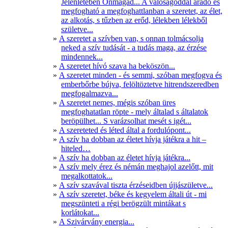
Jelenlétében Önmagad... A valóságoddal áradó és
megfogható a megfoghattlanban a szeretet, az élet,
az alkotás, s tűzben az erőd, lélekben lélekből
születve...
A szeretet a szívben van, s onnan tolmácsolja
neked a szív tudását - a tudás maga, az érzése
mindennek...
A szeretet hívó szava ha beköszön...
A szeretet minden - és semmi, szóban megfogva és
emberbőrbe bújva, felöltöztetve hitrendszeredben
megfogalmazva...
A szeretet nemes, mégis szóban üres
megfoghatatlan röpte - mely általad s általatok
beröpülhet... S varázsolhat mesét s igét...
A szereteted és léted által a fordulópont...
A szív ha dobban az életet hívja játékra a hit –
hiteled…
A szív ha dobban az életet hívja játékra...
A szív mely érez és némán meghajol azelőtt, mit
megalkottatok...
A szív szavával tiszta érzéseidben újjászületve...
A szív szeretet, béke és kegyelem általi út - mi
megszünteti a régi berögzült mintákat s
korlátokat...
A Szivárvány energia...