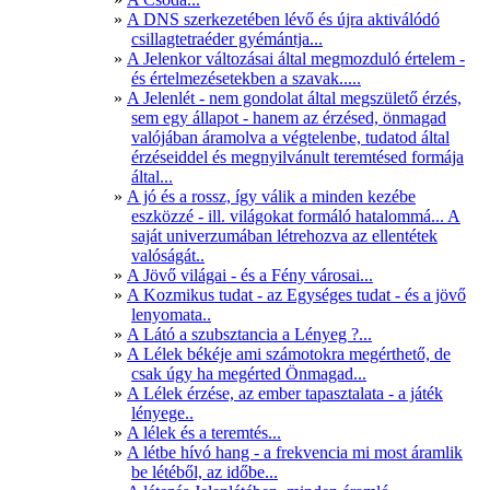
A DNS szerkezetében lévő és újra aktiválódó
csillagtetraéder gyémántja...
A Jelenkor változásai által megmozduló értelem -
és értelmezésetekben a szavak.....
A Jelenlét - nem gondolat által megszülető érzés,
sem egy állapot - hanem az érzésed, önmagad
valójában áramolva a végtelenbe, tudatod által
érzéseiddel és megnyilvánult teremtésed formája
által...
A jó és a rossz, így válik a minden kezébe
eszközzé - ill. világokat formáló hatalommá... A
saját univerzumában létrehozva az ellentétek
valóságát..
A Jövő világai - és a Fény városai...
A Kozmikus tudat - az Egységes tudat - és a jövő
lenyomata..
A Látó a szubsztancia a Lényeg ?...
A Lélek békéje ami számotokra megérthető, de
csak úgy ha megérted Önmagad...
A Lélek érzése, az ember tapasztalata - a játék
lényege..
A lélek és a teremtés...
A létbe hívó hang - a frekvencia mi most áramlik
be létéből, az időbe...