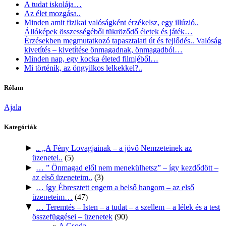
A tudat iskolája…
Az élet mozgása..
Minden amit fizikai valóságként érzékelsz, egy illúzió..
Állóképek összességéből tükröződő életek és játék…
Érzésekben megmutatkozó tapasztalati út és fejlődés.. Valóság
kivetítés – kivetítése önmagadnak, önmagadból…
Minden nap, egy kocka életed filmjéből…
Mi történik, az öngyilkos lelkekkel?..
Rólam
Ajala
Kategóriák
►
.. „A Fény Lovagjainak – a jövő Nemzeteinek az
üzenetei..
(5)
►
… ” Önmagad elől nem menekülhetsz” – így kezdődött –
az első üzeneteim..
(3)
►
… így Ébresztett engem a belső hangom – az első
üzeneteim…
(47)
▼
… Teremtés – Isten – a tudat – a szellem – a lélek és a test
összefüggései – üzenetek
(90)
A Csoda...