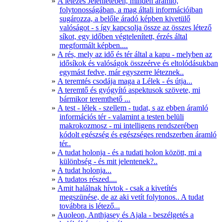
A létezés Jelenlétében, minden áramló,
folytonosságában, a mag általi információiban
sugározza, a belőle áradó képben kivetülő
valóságot - s így kapcsolja össze az összes létező
síkot, egy időben végtelenített, érzés által
megformált képben....
A rés, mely az idő és tér által a kapu - melyben az
idősíkok és valóságok összeérve és eltolódásukban
egymást fedve, már egyszerre léteznek..
A teremtés csodája maga a Lélek - és útja...
A teremtő és gyógyító aspektusok szövete, mi
bármikor teremthető ...
A test - lélek - szellem - tudat, s az ebben áramló
információs tér - valamint a testen belüli
makrokozmosz - mi intelligens rendszerében
kódolt egészség és egészséges rendszerben áramló
tér..
A tudat holonja - és a tudati holon között, mi a
különbség - és mit jelentenek?..
A tudat holonja...
A tudatos részed....
Amit halálnak hívtok - csak a kivetítés
megszünése, de az aki vetít folytonos.. A tudat
továbbra is létező...
Auoleon, Anthjasey és Ajala - beszélgetés a