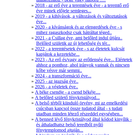
2018 - az erő éve a teremtések éve - a teremtő erő
éve minek előjele semleges...
2019 - a kihívások, a változások és változtatások
éve...
2020 - a kívánságok és az elengedések éve - s
mihez ragaszkodsz csak hátráltat téged..
2021 - a Csillag éve, ami belőled indul útjára..
Belőled születik az új lehetőség és tér...
2022 - a teremtésetek éve - s az életetek kulcsát
kapjátok a kezetekbe...
2023 - Az erő és/vagy az erőtlenség éve... Elértetek
ahhoz a ponthoz, ahol irányok vannak és nincsen
kőbe vésve már semmi..
2024 - a transzformáció éve...
2025 - az igazság éve..
2026 - a végletek éve..
A béke csendje - a csend békéje....
A belőled születő fénykristályod...
A belső térből kiinduló örvény, mi az emelkedési
csúcsban kapcsol össze tudatod által - s tudati
utadban minden létező részeddel egységben...
A benned lévő fénykristályod által kódod kinyílik -
és áthaladhatsz belső teredből nyíló
fénytemplomod ajtaján...