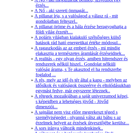
érzés...
A Nő - aki szereti önmagát...
A pillanat írja, s a valóságod a válasz rá - mit
gondolatban felteszel..
A pillanat öröme és a hála érzése beragyoghatja a
földi világ érzetét....
A poláris világban kialakuló szélsőséges külső
hatások rád ható energetikai értéke módosul...
A ragaszkodás az az emberi érzés - mi mindig
elakasztja a természetes áramlását érzéseidnek...
A realitás - egy olyan érzés, amiben hitrendszer és
rendszerek nélkül hiszel.. Gondolat nélküli
valóság árama, s Te akasztod el ha rendszerbe
foglalod ...
A rés, mely az idő és tér által a kapu - melyben az
idősíkok és valóságok összeérve és eltolódásukban
egymást fedve, már egyszerre léteznek..
A rétegek mozaikjában a saját univerzumod képei,
s képeidben a lehetséges jövőd - Jövőd
dimenziói...
A sajnálat nem visz előre megrekeszt téged s
személyiségedet - olyanná válsz aki bábu s az
érzelmek helyett az érzések útvesztőjébe kerülsz...
A sors iránya változik mindenkinek..