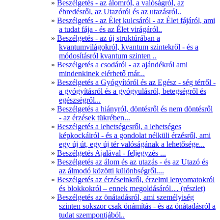
Beszélgetés - az álomról, a valóságról, az
ébredésről, az Utazóról és az utazásról..
Beszélgetés - az Élet kulcsáról - az Élet fájáról, ami
a tudat fája - és az Élet virágáról..
Beszélgetés - az új struktúrában a
kvantumvilágokról, kvantum szintekről - és a
módosításról kvantum szinten ..
Beszélgetés a csodáról - az ajándékról ami
mindenkinek elérhető már...
Beszélgetés a Gyógyítóról és az Egész - ség térről -
a gyógyításról és a gyógyulásról, betegségről és
egészségről...
Beszélgetés a hiányról, döntésről és nem döntésről
- az érzések tükrében...
Beszélgetés a lehetségesről, a lehetséges
képkockáiról - és a gondolat nélküli érzésről, ami
egy új út, egy új tér valóságának a lehetősége...
Beszélgetés Ajalával - feljegyzés ...
Beszélgetés az álom és az utazás - és az Utazó és
az álmodó közötti különbségről....
Beszélgetés az érzéseinkről, érzelmi lenyomatokról
és blokkokról – ennek megoldásáról… (részlet)
Beszélgetés az önátadásról, ami személyiség
szinten sokszor csak önámítás - és az önátadásról a
tudat szempontjából..