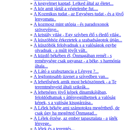
A kegyelmet kaptad, Lelked által az életet...
A kör amit jártál a végtelenbe fut....
A Kozmikus tudat - az Egységes tudat - és a jövő
lenyomata..
A kozmosz mint utópia - és paradoxonok
szövevénye..
A kristály világ - Egy szívben élő s éledő világ..
A küszöbhöz érkeztetek a szabadságotok útján...
A küszöbök felolvadnak s a valóságok egybe
olvadnak - a múlt jövőt vált..
A küzdő békében él, Önmagában remél - s
reménysége csak ugyanaz - a béke, s harmónia
általa...
A Látó a szubsztancia a Lényeg ?...
A legfontosabb üzenet a szívedben van...
A lehetőségek amik most beköszönnek - a Te
teremtményeid általi szikrák...
A lehetséges jövő képek dinamikájában,
feloldódhatnak s átlényegülhetnek a valóság
képek, s a valóság kisugárzása..
A Lélek békéje ami számotokra megérthető, de
csak úgy ha megérted Önmagad...
A Lélek érzése, az ember tapasztalata - a játék
lényege..
A lélek és a teremtés...