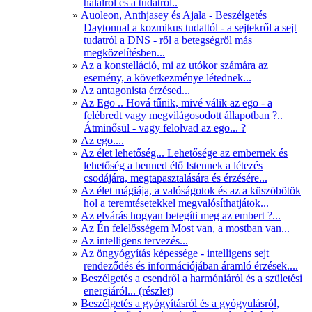
halálról és a tudatról..
Auoleon, Anthjasey és Ajala - Beszélgetés
Daytonnal a kozmikus tudattól - a sejtekről a sejt
tudatról a DNS - ről a betegségről más
megközelítésben...
Az a konstelláció, mi az utókor számára az
esemény, a következménye létednek...
Az antagonista érzésed...
Az Ego .. Hová tűnik, mivé válik az ego - a
felébredt vagy megvilágosodott állapotban ?..
Átminősül - vagy felolvad az ego... ?
Az ego....
Az élet lehetőség... Lehetősége az embernek és
lehetőség a benned élő Istennek a létezés
csodájára, megtapasztalására és érzésére...
Az élet mágiája, a valóságotok és az a küszöbötök
hol a teremtésetekkel megvalósíthatjátok...
Az elvárás hogyan betegíti meg az embert ?...
Az Én felelősségem Most van, a mostban van...
Az intelligens tervezés...
Az öngyógyítás képessége - intelligens sejt
rendeződés és információjában áramló érzések....
Beszélgetés a csendről a harmóniáról és a születési
energiáról... (részlet)
Beszélgetés a gyógyításról és a gyógyulásról,