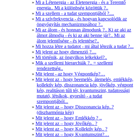
Mi a Létenergia - az Életenergia - és a Teremtő
energia.. Mi a különbség közöttük ?..
Mi a szellem - a tudat szempontjából ?....
Mi a szívfrekvencia - és hogyan kapcsolódik az
öngyógyítás mechanizmusához ?..
Mi az álom - és honnan álmodunk ?.. Ki az aki az
álmot álmodja - és ki az aki benne jár?.. Mi az
álom jelentősége - és jelentése?..
Mi hozza létre a tudatot - mi által létezik a tudat ?...
Mi jelent az hogy dimenzió ?....
Mi történik, az öngyilkos lelkekkel?..
Mik a szellemi hierarchiák ?.. = szellemi
rendezettség..
Mit jelent - az hogy Végpontkép?…
Mit jelent az - hogy beemelés, átemelés, emlékkép,
kollektív kép, disszonancia kép, jövőkép, végpont
kép, realitáson túli tér, kvantumszint, tudatossági
mutató, létsíkok, gyorsító - a tudat
szempontjából...
Mit jelent az – hogy Disszonancia kép..?
(diszharmónia kép)
Mit jelent az – hogy Emlékkép ? ..
Mit jelent az – hogy Jövőkép.. ?
Mit jelent az – hogy Kollektív kép.. ?
Mit jelent az – hogy Kvantumszint?…