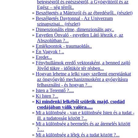
betegségről és egészségről, a Gyógyítóról és az
Egész – ség térről..
Beszélgetés a Mátrixról és az ébredésről.. (részlet)
Beszélgetés Daytonnal - Az Univerzum
szinapszisai... (részlet)
Dimenzionális elme, dimenzionális agy..
Egyetlen Önvaló - egyetlen Látó létezik e, az
Abszolútban ?...
Emlékpontok - traumaoldás..
Én Vagyok ! ..
Eredet...
Fényhullámok eredő vektoraként, a benned zajló
Jövőd tükre - időtükör tér résben...
Hogyan lehetne a lelki vagy szellemi energiánkat
az öngyógyító mechanizmusként a gyógyításra
felhasználni - és hogyan ?....
Isten a Teremtő ?....
Ki Isten ?...
Ki mindenki lelkéből születik majd, csodád
csodájában válik valóra.....
Mi a különbség - van e különbség Isten és a tudat -
ill. a tudatosság között ?...
Mi a különbség a beemelés és az átemelés között
?…
Mi a különbség a lélek és a tudat között ?...