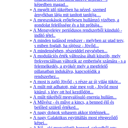
képedben magad...
A megélt idő tükrében ha nézed, szemed
árnyékban látja mit tanított tanítója…
A megszokások erőteljesen hullámzó vizében, a
gondolat felelőssége és a hit próbája...
A Mengyelejev periódusos rendszerből kiinduló -
indító tétel..
A minden tudásod rendszer - melyben az utad terv,
s miben foglalt, ha rájössz - Jövőd...
A mindenségben, részeiddel egységben...
A modulációs érték változása általi küszöb, mely
frekvenciálisan változik az emberiség számára - s a
felemelkedés, a gyökér mely a megfelelő
pillanatban indukálva, kapcsolódik a
rendszerhez...
A most is zajló Jövőd - s része az új világ tükör...
A múlt mit adhatott, már meg volt - Jövőd most
kitárul, s légy ott hol kezdődött...
A múlt tükréből megvalósuló energia hullám...
A Művész - és műve a kincs, a benned élő és
belőled születő értéked...
A nagy dolgok sohasem akkor történnek...
A nagy Galaktikus együttállás most rétegeződő
képei...
A Nő - aki megszületik benned, szívedből egy