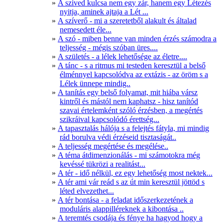
A szíved kulcsa nem egy zár, hanem egy Létezés
nyitja, aminek ajtaja a Lét ...
A szíverő - mi a szeretetből alakult és általad
nemesedett éle...
A szó - miben benne van minden érzés számodra a
teljesség - mégis szóban üres....
A születés - a lélek lehetősége az életre....
A tánc - s a ritmus mi testeden keresztül a belső
élménnyel kapcsolódva az extázis - az öröm s a
Lélek ünnepe mindig..
A tanítás egy belső folyamat, mit hiába vársz
kintről és mástól nem kaphatsz - hisz tanítód
szavai értelemként szóló érzésben, a megértés
szikráival kapcsolódó érettség...
A tapasztalás hálója s a felejtés fátyla, mi mindig
rád borulva védi érzéseid tisztaságát..
A teljesség megértése és megélése..
A téma átdimenzionálás - mi számotokra még
kevéssé tükrözi a realitást...
A tér - idő nélkül, ez egy lehetőség most nektek...
A tér ami vár reád s az út min keresztül jöttöd s
léted elvezethet...
A tér bontása - a feladat időszerkezetének a
moduláris alappilléreknek a kibontása ..
A teremtés csodája és fénye ha hagyod hogy a