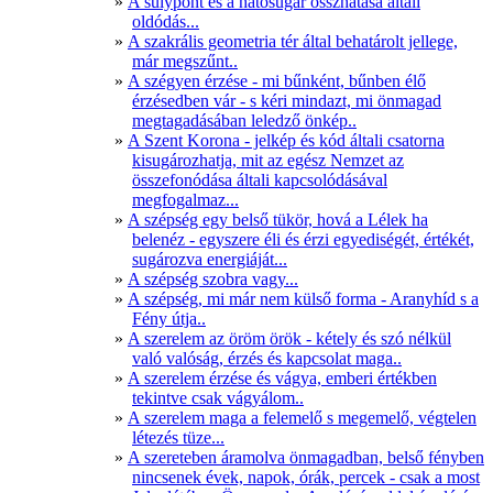
A súlypont és a hatósugár összhatása általi
oldódás...
A szakrális geometria tér által behatárolt jellege,
már megszűnt..
A szégyen érzése - mi bűnként, bűnben élő
érzésedben vár - s kéri mindazt, mi önmagad
megtagadásában leledző önkép..
A Szent Korona - jelkép és kód általi csatorna
kisugározhatja, mit az egész Nemzet az
összefonódása általi kapcsolódásával
megfogalmaz...
A szépség egy belső tükör, hová a Lélek ha
belenéz - egyszere éli és érzi egyediségét, értékét,
sugározva energiáját...
A szépség szobra vagy...
A szépség, mi már nem külső forma - Aranyhíd s a
Fény útja..
A szerelem az öröm örök - kétely és szó nélkül
való valóság, érzés és kapcsolat maga..
A szerelem érzése és vágya, emberi értékben
tekintve csak vágyálom..
A szerelem maga a felemelő s megemelő, végtelen
létezés tüze...
A szereteben áramolva önmagadban, belső fényben
nincsenek évek, napok, órák, percek - csak a most