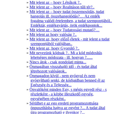
Mit jelent az – hogy Létsíkok ?..
Mit jelent az – hogy Realitáson túli tér?..
Mit jelent az – hogy tudat összemosódás, tudat
hangolás ill. összehangolódás?… Az emlék
fogalma valódi értelemben, a tudat szempontjából..
Emléktár, emlékgyártás, örök emlékpontok...
Mit jelent az – hogy Tudatossági mutató?…
Mit jelent az hogy valóság ?..
Mit jelent az, hogy előző életek - mit jelent a tudat
szempontjából valójában..
Mit jelent az, hogy Gyorsító ?..
Mit nevezünk kódnak ?.. Mi a kód módosítás
lehetséges módozata - ill. hogyan ?......
Nincs átok - csak gondolati minta...
Önmagában visszahajló idő - és tudat által
létrehozott valóságok..
Önmagadon kívül - nem gyógyul és nem
gyógyítható senki, de kódjaidban benned él az
Egészség és a Teljesség...
Önvalóként minden Egy, s mégis egyedi rész - s
részletként - a képbe illeszkedő egység,
egységében részként..
Sérülhet e az ego eredeti programozottsága
önpusztításba hajtva az egyént ?... A tudat által
újra programozható e ilyenkor ?...