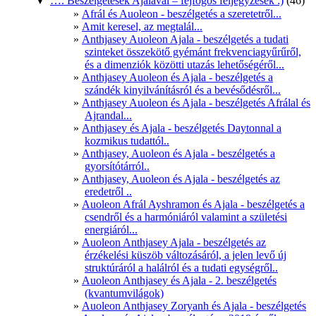
…. Beszélgetések Ajalával – fejfogós feljegyzések :)
(46)
Afrál és Auoleon - beszélgetés a szeretetről...
Amit keresel, az megtalál...
Anthjasey Auoleon Ajala - beszélgetés a tudati
szinteket összekötő gyémánt frekvenciagyűrűről,
és a dimenziók közötti utazás lehetőségéről...
Anthjasey Auoleon és Ajala - beszélgetés a
szándék kinyilvánításról és a bevésődésről...
Anthjasey Auoleon és Ajala - beszélgetés Afrálal és
Ajrandal...
Anthjasey és Ajala - beszélgetés Daytonnal a
kozmikus tudattól..
Anthjasey, Auoleon és Ajala - beszélgetés a
gyorsítótárról..
Anthjasey, Auoleon és Ajala - beszélgetés az
eredetről ..
Auoleon Afrál Ayshramon és Ajala - beszélgetés a
csendről és a harmóniáról valamint a születési
energiáról...
Auoleon Anthjasey Ajala - beszélgetés az
érzékelési küszöb változásáról, a jelen levő új
struktúráról a halálról és a tudati egységről..
Auoleon Anthjasey és Ajala - 2. beszélgetés
(kvantumvilágok)
Auoleon Anthjasey Zoryanh és Ajala - beszélgetés