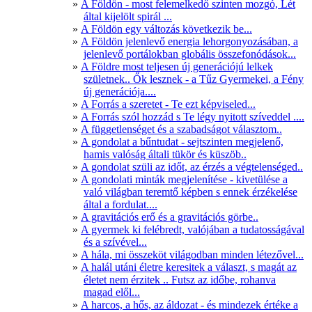
A Földön - most felemelkedő szinten mozgó, Lét
által kijelölt spirál ...
A Földön egy változás következik be...
A Földön jelenlevő energia lehorgonyozásában, a
jelenlevő portálokban globális összefonódások...
A Földre most teljesen új generációjú lelkek
születnek.. Ők lesznek - a Tűz Gyermekei, a Fény
új generációja....
A Forrás a szeretet - Te ezt képviseled...
A Forrás szól hozzád s Te légy nyitott szíveddel ....
A függetlenséget és a szabadságot választom..
A gondolat a bűntudat - sejtszinten megjelenő,
hamis valóság általi tükör és küszöb..
A gondolat szüli az időt, az érzés a végtelenséged..
A gondolati minták megjelenítése - kivetülése a
való világban teremtő képben s ennek érzékelése
által a fordulat....
A gravitációs erő és a gravitációs görbe..
A gyermek ki felébredt, valójában a tudatosságával
és a szívével...
A hála, mi összeköt világodban minden létezővel...
A halál utáni életre keresitek a választ, s magát az
életet nem érzitek .. Futsz az időbe, rohanva
magad elől...
A harcos, a hős, az áldozat - és mindezek értéke a