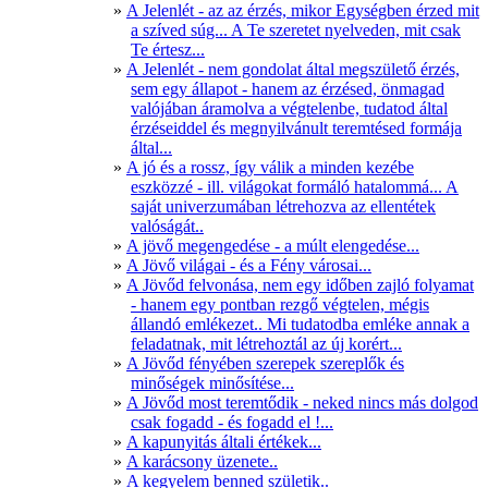
A Jelenlét - az az érzés, mikor Egységben érzed mit
a szíved súg... A Te szeretet nyelveden, mit csak
Te értesz...
A Jelenlét - nem gondolat által megszülető érzés,
sem egy állapot - hanem az érzésed, önmagad
valójában áramolva a végtelenbe, tudatod által
érzéseiddel és megnyilvánult teremtésed formája
által...
A jó és a rossz, így válik a minden kezébe
eszközzé - ill. világokat formáló hatalommá... A
saját univerzumában létrehozva az ellentétek
valóságát..
A jövő megengedése - a múlt elengedése...
A Jövő világai - és a Fény városai...
A Jövőd felvonása, nem egy időben zajló folyamat
- hanem egy pontban rezgő végtelen, mégis
állandó emlékezet.. Mi tudatodba emléke annak a
feladatnak, mit létrehoztál az új korért...
A Jövőd fényében szerepek szereplők és
minőségek minősítése...
A Jövőd most teremtődik - neked nincs más dolgod
csak fogadd - és fogadd el !...
A kapunyitás általi értékek...
A karácsony üzenete..
A kegyelem benned születik..