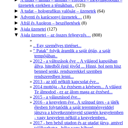
üzenetek ezekben a témákban..
(123)
►
A tudat – holografikus valóság – üzenetek
(64)
►
Adventi és karácsonyi üzenetek…
(18)
►
Afrál és Auoleon – beszélgetések
(8)
►
Ajala üzenetei
(127)
▼
Ajala üzenetei – az összes feljegyzés…
(808)
.. Egy személyes történet...
" Patak" folyik áramlik a saját útján, a saját
tempójában..
2012 - a változások éve .. A világod kapujában
állva, hitedből épül jövőd ... Hinni, hol nem hisz
benned senki, rendszerekkel szemben
rendszeredben lenni...
2013 - az idő nélküli kapcsolat éve...
2014 mottója - Az érzésem a kérésem... A világot
Te álmodod - ez az álom maga az érzésed...
2015 - a választásod éve...
2016 - a kegyelem éve.. A színpad üres - a játék
élesben folytatódik a saját teremtményeiddel
játszva a következményeid szigetén kegyelemben
- vagy kegyelem nélkül a kegyelemben..
2017 - ben belső utadon és az utadat járva, amivel
találkozhatsz - béke vagy háború .....