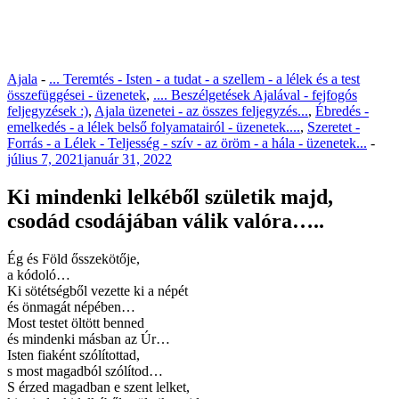
Ajala
-
... Teremtés - Isten - a tudat - a szellem - a lélek és a test
összefüggései - üzenetek
,
.... Beszélgetések Ajalával - fejfogós
feljegyzések :)
,
Ajala üzenetei - az összes feljegyzés...
,
Ébredés -
emelkedés - a lélek belső folyamatairól - üzenetek....
,
Szeretet -
Forrás - a Lélek - Teljesség - szív - az öröm - a hála - üzenetek...
-
július 7, 2021
január 31, 2022
Ki mindenki lelkéből születik majd,
csodád csodájában válik valóra…..
Ég és Föld ősszekötője,
a kódoló…
Ki sötétségből vezette ki a népét
és önmagát népében…
Most testet öltött benned
és mindenki másban az Úr…
Isten fiaként szólítottad,
s most magadból szólítod…
S érzed magadban e szent lelket,