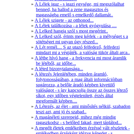
A Lélek igaz - s igazi egysége, mi megszólalhat
benned, ha hallod a zene magasztos és
magasságba emelő s emelkedő dallamát..
A Lélek szigete - az otthonod...
A Lélek találkozása - a lélek gyógyulása ....
A Lelked hangja szól s most megérint..
A Lelked szól, érints meg kérlek - a mélységet s a
sötétséget mi ugyan úgy részed...
A Lét remél.... S az utazó felfedező, felfedezi
mindazt mi a végjáték, a valóság tükör általi arca..
A létbe hívó hang - a frekvencia mi most áramlik
be létéből, az időbe...
A léted bizonytalansága...
A létezés Jelenlétében, minden áramló,
folytonosságában, a mag általi információiban
sugározza, a belőle áradó képben kivetülő
valóságot - s így kapcsolja össze az összes létező
síkot, egy időben végtelenített, érzés által
megformált képben....
A Létezés, az élet - ami minősítés nélkül, szabadon
teszi azt, ami jó és szabad..
A magánéleti szerepeid, mihez még mindig
ragaszkodsz - s belőled fakad, mert táplálod...
A megélt életek emlékeiben érzéssé vált részletek -
emlékedben érzésként idézve képedet - s