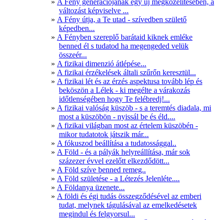
A Fény generációjának egy új megközelítésében, a
változást képviselve ...
A Fény útja, a Te utad - szívedben születő
képedben...
A Fényben szereplő barátaid kiknek emléke
benned él s tudatod ha megengeded velük
összeér...
A fizikai dimenzió átlépése...
A fizikai érzékelések általi szűrőn keresztül...
A fizikai lét és az érzés aspektusa tovább lép és
beköszön a Lélek - ki megélte a várakozás
időtlenségében hogy Te felébredj!...
A fizikai valóság küszöb - s a teremtés diadala, mi
most a küszöbön - nyissál be és éld....
A fizikai világban most az értelem küszöbén -
mikor tudatotok játszik már...
A fókuszod beállítása a tudatossággal..
A Föld - és a pályák helyreállítása, már sok
százezer évvel ezelőtt elkezdődött...
A Föld szíve benned remeg..
A Föld születése - a Létezés Jelenléte....
A Földanya üzenete...
A földi és égi tudás összegződésével az emberi
tudat, melynek tágulásával az emelkedésetek
megindul és felgyorsul...