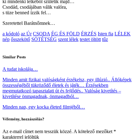
ki mindenki lelkéből születik majd…
Csodád, csodájában válik valóra,
s tüze benned ízzik fel…
Szeretettel Barátnőmnek…
a kódoló
az Úr
CSODA
ÉG ÉS FÖLD
ÉRZÉS
Isten fia
LÉLEK
nép
ősszekötő
SÖTÉTSÉG
szent lélek
testet öltött
tűz
Similar Posts
A tudat iskolája…
Minden amit fizikai valóságként érzékelsz, egy illúzió.. Állóképek
összességéből tükröződő életek és játék… Érzésekben
megmutatkozó tapasztalati út és fejlődés.. Valóság kivetítés –
kivetítése önmagadnak, önmagadból…
Minden nap, egy kocka életed filmjéből…
Vélemény, hozzászólás?
Az e-mail címet nem tesszük közzé.
A kötelező mezőket
*
karakterrel jelöltük