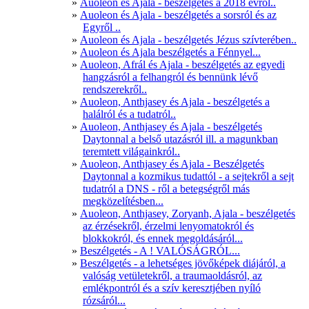
Auoleon és Ajala - beszélgetés a 2018 évről..
Auoleon és Ajala - beszélgetés a sorsról és az
Egyről ..
Auoleon és Ajala - beszélgetés Jézus szívterében..
Auoleon és Ajala beszélgetés a Fénnyel...
Auoleon, Afrál és Ajala - beszélgetés az egyedi
hangzásról a felhangról és bennünk lévő
rendszerekről..
Auoleon, Anthjasey és Ajala - beszélgetés a
halálról és a tudatról..
Auoleon, Anthjasey és Ajala - beszélgetés
Daytonnal a belső utazásról ill. a magunkban
teremtett világainkról..
Auoleon, Anthjasey és Ajala - Beszélgetés
Daytonnal a kozmikus tudattól - a sejtekről a sejt
tudatról a DNS - ről a betegségről más
megközelítésben...
Auoleon, Anthjasey, Zoryanh, Ajala - beszélgetés
az érzésekről, érzelmi lenyomatokról és
blokkokról, és ennek megoldásáról...
Beszélgetés - A ! VALÓSÁGRÓL...
Beszélgetés - a lehetséges jövőképek diájáról, a
valóság vetületekről, a traumaoldásról, az
emlékpontról és a szív keresztjében nyíló
rózsáról...