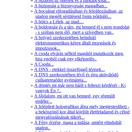
A bizalom az önérték és a párkapcsolat...
A biztonság a bizonyosság magadban...
A bocsánat elfogadásában és feloldozásában, az
utadon megélt sérüléseid fonta pókháló...
A bölcs a Lélek, az utad....
A boldogság és a társ, mi benned él s nem gondolat
- s szóban nem élő, mert a szívedben van..
A bolygó szerkezetében beinduló
elektromagnetikus kéreg általi mozgások és
impulzusok...
A csoda elvárás nélkül magától mutatkozik meg,
hisz egoból csak egy elképzelés..
A Csoda...
A DNS - etekkel összefüggő tézisek...
A DNS szerkezetében lévő és újra aktiválódó
csillagtetraéder gyémántja...
A döntés mi már nem hárít s felteszi kérdését - Ki
vagyok Én ?..
A fájdalom, mi ott van benned, egy régmúlt
emléke...
A felépített holografikus ábra mely megtestesítheti -
a beköszönő kor által kijelölt életfeladatod és célod
megvalósulásának tükrét...
A Fény érzése, maga a tudása, amiért elindultál
utadon..