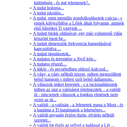
különbség - és mit jelentenek?..
A tudat holonja...
A tudat iskolája...
A tudat, mint mentális gondolkodásotok csúcsa - s
ennek kifejeződése a Lélek általi folyamat, aminek
első hírnökei Ti vagytok ...
A tudati blokk oldásával, egy más volumenű világ
köszönt most be...
A tudati dimenziók frekvencia hangolásával
kapcsolódva ...
A tudati tágulásotok..
A tudatos és teremtése a Jövő kép...
A tudatos részed....
A tükör - és pecsétedben oldozó kulcsod...
A vágy, a vágy nélküli tüzem, miben megszólított
belső hangom s miben szól belső dallamom..
A válaszok miket kerestek - s a racionalitásotok
miben az utat a valóságot értelmezitek .. a valódi
út - nincsenek válaszok a logikus elmének nem
vezet az út...
A valódi - a valóság - a Jelenetek maga a Most - és
a hatalma a Ti hatalmatok a lehetséges...
A valódi anyaság érzése tiszta, elvárás nélküli
szeretet...
A valódi hit érzés az erővel a tudással a Lét ...