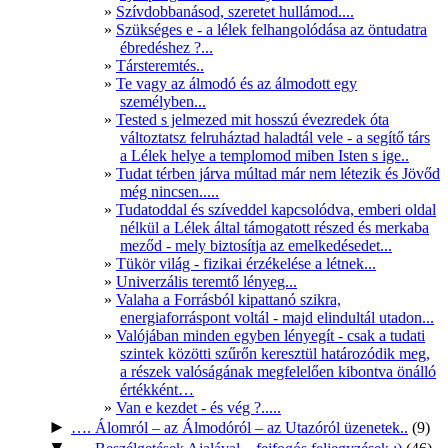
Szívdobbanásod, szeretet hullámod....
Szükséges e - a lélek felhangolódása az öntudatra
ébredéshez ?...
Társteremtés..
Te vagy az álmodó és az álmodott egy
személyben...
Tested s jelmezed mit hosszú évezredek óta
változtatsz felruháztad haladtál vele - a segítő társ
a Lélek helye a templomod miben Isten s ige..
Tudat térben járva múltad már nem létezik és Jövőd
még nincsen.....
Tudatoddal és szíveddel kapcsolódva, emberi oldal
nélkül a Lélek által támogatott részed és merkaba
meződ - mely biztosítja az emelkedésedet...
Tükör világ - fizikai érzékelése a létnek...
Univerzális teremtő lényeg...
Valaha a Forrásból kipattanó szikra,
energiaforráspont voltál - majd elindultál utadon...
Valójában minden egyben lényegít - csak a tudati
szintek közötti szűrőn keresztül határozódik meg,
a részek valóságának megfelelően kibontva önálló
értékként…
Van e kezdet - és vég ?.....
►
…. Álomról – az Álmodóról – az Utazóról üzenetek..
(9)
▼