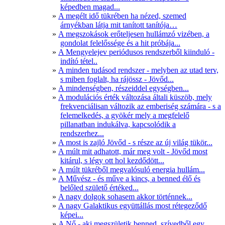
képedben magad...
A megélt idő tükrében ha nézed, szemed
árnyékban látja mit tanított tanítója…
A megszokások erőteljesen hullámzó vizében, a
gondolat felelőssége és a hit próbája...
A Mengyelejev periódusos rendszerből kiinduló -
indító tétel..
A minden tudásod rendszer - melyben az utad terv,
s miben foglalt, ha rájössz - Jövőd...
A mindenségben, részeiddel egységben...
A modulációs érték változása általi küszöb, mely
frekvenciálisan változik az emberiség számára - s a
felemelkedés, a gyökér mely a megfelelő
pillanatban indukálva, kapcsolódik a
rendszerhez...
A most is zajló Jövőd - s része az új világ tükör...
A múlt mit adhatott, már meg volt - Jövőd most
kitárul, s légy ott hol kezdődött...
A múlt tükréből megvalósuló energia hullám...
A Művész - és műve a kincs, a benned élő és
belőled születő értéked...
A nagy dolgok sohasem akkor történnek...
A nagy Galaktikus együttállás most rétegeződő
képei...
A Nő - aki megszületik benned, szívedből egy