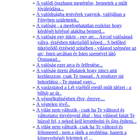
A valódi összhang megértése, bennetek a múlt
jóváíródása...
A valódiságba testvérek vagytok, valójában a
Fényben születtetek..
A valóság - a megfoghatatlan eszköze hogy
kérdését kéréssé alakítsa benned...
A valóság egy tükör - egy arc... Arcod valósággá
válva, érzésben tükröződő képed... S belőled
tükröződő érzéseid színében - világod szépsége az
arc, Isten arcában és Isten szemével látó
Önmagad...
A valóság ezer arca és felfestése...
A valóság üzeni általatok hogy nincs ami
korlátozzon, csak Te magad.. A rendszer mi
bekorlátoz - Te magad vagy...
A varázslatod a Lét vizéből eredő múlt idézet - a
bűbáj az út..
A végnélküliségben élve, érezve....
A végtelen jövő..
A világ nem változik - csak ha Te változol és
változtatsz törvényeid által - hisz világod falait Te
húzod fel, s neked kell lerombolni és újra építeni...
A világ nem változik, csak ha Te változol és
felismered - nem a játék a probléma, hanem a
könnyedségét felejtitek el ...