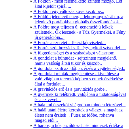
A Földön - most felemelkedő szinten mozgó, Lét
által kijelölt spirál ...
A Földön egy változás következik be...
A Földön jelenlevő energia lehorgonyozásában, a
jelenlevő portálokban globális összefonódások...
A Földre most teljesen új generációjú lelkek
születnek.. Ők lesznek - a Tűz Gyermekei, a Fény
új generációja....
A Forrás a szeretet - Te ezt képviseled...
A Forrás szól hozzád s Te légy nyitott szíveddel ....
A függetlenséget és a szabadságot választom..
A gondolat a bűntudat - sejtszinten megjelenő,
hamis valóság általi tükör és küszöb..
A gondolat szüli az időt, az érzés a végtelenséged..
A gondolati minták megjelenítése - kivetülése a
való világban teremtő képben s ennek érzékelése
által a fordulat....
A gravitációs erő és a gravitációs görbe..
A gyermek ki felébredt, valójában a tudatosságával
és a szívével...
A hála, mi összeköt világodban minden létezővel...
A halál utáni életre keresitek a választ, s magát az
életet nem érzitek .. Futsz az időbe, rohanva
magad elől...
A harcos, a hős, az áldozat - és mindezek értéke a