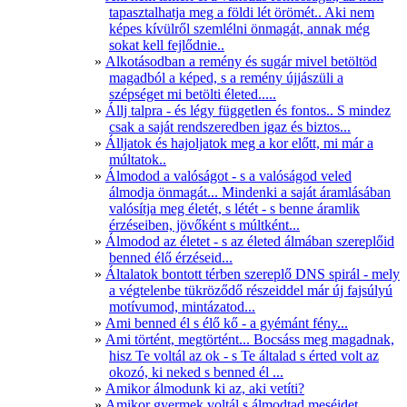
tapasztalhatja meg a földi lét örömét.. Aki nem
képes kívülről szemlélni önmagát, annak még
sokat kell fejlődnie..
Alkotásodban a remény és sugár mivel betöltöd
magadból a képed, s a remény újjászüli a
szépséget mi betölti életed.....
Állj talpra - és légy független és fontos.. S mindez
csak a saját rendszeredben igaz és biztos...
Álljatok és hajoljatok meg a kor előtt, mi már a
múltatok..
Álmodod a valóságot - s a valóságod veled
álmodja önmagát... Mindenki a saját áramlásában
valósítja meg életét, s létét - s benne áramlik
érzéseiben, jövőként s múltként...
Álmodod az életet - s az életed álmában szereplőid
benned élő érzéseid...
Általatok bontott térben szereplő DNS spirál - mely
a végtelenbe tükröződő részeiddel már új fajsúlyú
motívumod, mintázatod...
Ami benned él s élő kő - a gyémánt fény...
Ami történt, megtörtént... Bocsáss meg magadnak,
hisz Te voltál az ok - s Te általad s érted volt az
okozó, ki neked s benned él ...
Amikor álmodunk ki az, aki vetíti?
Amikor gyermek voltál s álmodtad meséidet...