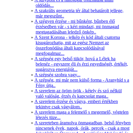
oldódás...
A szakrális geometria tér által behatárolt jellege,
már megszűnt..
A szégyen érzése - mi bűnként, bűnben élő
érzésedben vár - s kéri mindazt, mi önmagad
megtagadásában leledző önkép..
A Szent Korona - jelkép és kód általi csatorna
kisugározhatja, mit az egész Nemzet az
összefonódása általi kapcsolódásával
megfogalmaz...
A szépség egy belső tükör, hová a Lélek ha
belenéz - egyszere éli és érzi egyediségét, értékét,
sugározva energiáját...
A szépség szobra vagy...
A szépség, mi már nem külső forma - Aranyhíd s a
Fény útja..
A szerelem az öröm örök - kétely és szó nélkül
való valóság, érzés és kapcsolat maga..
A szerelem érzése és vágya, emberi értékben
tekintve csak vágyálom..
A szerelem maga a felemelő s megemelő, végtelen
létezés tüze...
A szereteben áramolva önmagadban, belső fényben
nincsenek évek, napok, órák, percek - csak a most