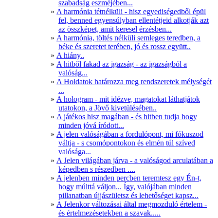
szabadság eszméjében...
A harmónia tétnélküli - hisz egyediségedből épül
fel, benned egyensúlyban ellentétjeid alkotják azt
az összképet, amit keresel érzésben...
A harmónia, töltés nélküli semleges teredben, a
béke és szeretet terében, jó és rossz együtt..
A hiány..
A hitből fakad az igazság - az igazságból a
valóság...
A Holdatok határozza meg rendszeretek mélységét
...
A hologram - mit idézve, magatokat láthatjátok
utatokon, a Jövő kivetülésében..
A játékos hisz magában - és hitben tudja hogy
minden jóvá íródott...
A jelen valóságában a fordulópont, mi fókuszod
váltja - s csomópontokon és elmén túl szíved
valósága...
A Jelen világában járva - a valóságod arculatában a
képedben s részedben ....
A jelenben minden percben teremtesz egy Én-t,
hogy múlttá váljon... Így, valójában minden
pillanatban újjászületsz és lehetőséget kapsz...
A Jelenkor változásai által megmozduló értelem -
és értelmezésetekben a szavak.....