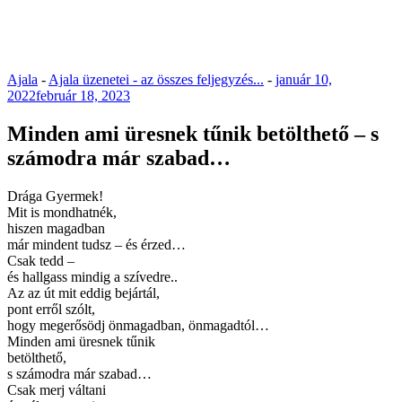
Ajala
-
Ajala üzenetei - az összes feljegyzés...
-
január 10,
2022
február 18, 2023
Minden ami üresnek tűnik betölthető – s
számodra már szabad…
Drága Gyermek!
Mit is mondhatnék,
hiszen magadban
már mindent tudsz – és érzed…
Csak tedd –
és hallgass mindig a szívedre..
Az az út mit eddig bejártál,
pont erről szólt,
hogy megerősödj önmagadban, önmagadtól…
Minden ami üresnek tűnik
betölthető,
s számodra már szabad…
Csak merj váltani