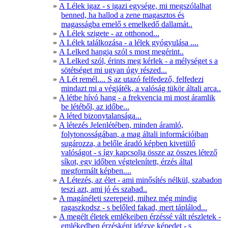
A Lélek igaz - s igazi egysége, mi megszólalhat
benned, ha hallod a zene magasztos és
magasságba emelő s emelkedő dallamát..
A Lélek szigete - az otthonod...
A Lélek találkozása - a lélek gyógyulása ....
A Lelked hangja szól s most megérint..
A Lelked szól, érints meg kérlek - a mélységet s a
sötétséget mi ugyan úgy részed...
A Lét remél.... S az utazó felfedező, felfedezi
mindazt mi a végjáték, a valóság tükör általi arca..
A létbe hívó hang - a frekvencia mi most áramlik
be létéből, az időbe...
A léted bizonytalansága...
A létezés Jelenlétében, minden áramló,
folytonosságában, a mag általi információiban
sugározza, a belőle áradó képben kivetülő
valóságot - s így kapcsolja össze az összes létező
síkot, egy időben végtelenített, érzés által
megformált képben....
A Létezés, az élet - ami minősítés nélkül, szabadon
teszi azt, ami jó és szabad..
A magánéleti szerepeid, mihez még mindig
ragaszkodsz - s belőled fakad, mert táplálod...
A megélt életek emlékeiben érzéssé vált részletek -
emlékedben érzésként idézve képedet - s