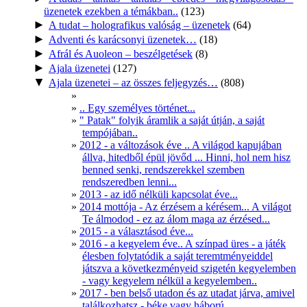
üzenetek ezekben a témákban..
(123)
►
A tudat – holografikus valóság – üzenetek
(64)
►
Adventi és karácsonyi üzenetek…
(18)
►
Afrál és Auoleon – beszélgetések
(8)
►
Ajala üzenetei
(127)
▼
Ajala üzenetei – az összes feljegyzés…
(808)
.. Egy személyes történet...
" Patak" folyik áramlik a saját útján, a saját
tempójában..
2012 - a változások éve .. A világod kapujában
állva, hitedből épül jövőd ... Hinni, hol nem hisz
benned senki, rendszerekkel szemben
rendszeredben lenni...
2013 - az idő nélküli kapcsolat éve...
2014 mottója - Az érzésem a kérésem... A világot
Te álmodod - ez az álom maga az érzésed...
2015 - a választásod éve...
2016 - a kegyelem éve.. A színpad üres - a játék
élesben folytatódik a saját teremtményeiddel
játszva a következményeid szigetén kegyelemben
- vagy kegyelem nélkül a kegyelemben..
2017 - ben belső utadon és az utadat járva, amivel
találkozhatsz - béke vagy háború .....