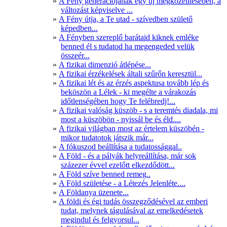
A Fény generációjának egy új megközelítésében, a
változást képviselve ...
A Fény útja, a Te utad - szívedben születő
képedben...
A Fényben szereplő barátaid kiknek emléke
benned él s tudatod ha megengeded velük
összeér...
A fizikai dimenzió átlépése...
A fizikai érzékelések általi szűrőn keresztül...
A fizikai lét és az érzés aspektusa tovább lép és
beköszön a Lélek - ki megélte a várakozás
időtlenségében hogy Te felébredj!...
A fizikai valóság küszöb - s a teremtés diadala, mi
most a küszöbön - nyissál be és éld....
A fizikai világban most az értelem küszöbén -
mikor tudatotok játszik már...
A fókuszod beállítása a tudatossággal..
A Föld - és a pályák helyreállítása, már sok
százezer évvel ezelőtt elkezdődött...
A Föld szíve benned remeg..
A Föld születése - a Létezés Jelenléte....
A Földanya üzenete...
A földi és égi tudás összegződésével az emberi
tudat, melynek tágulásával az emelkedésetek
megindul és felgyorsul...