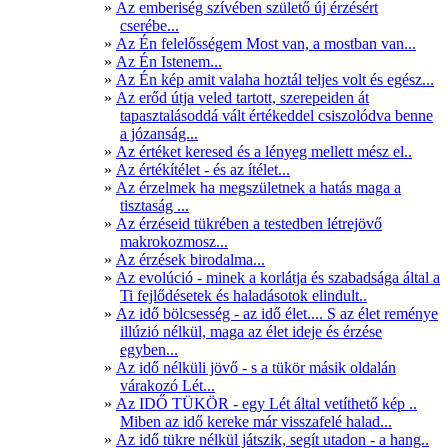
Az emberiség szívében születő új érzésért
cserébe...
Az Én felelősségem Most van, a mostban van...
Az Én Istenem...
Az Én kép amit valaha hoztál teljes volt és egész...
Az erőd útja veled tartott, szerepeiden át
tapasztalásoddá vált értékeddel csiszolódva benne
a józanság...
Az értéket keresed és a lényeg mellett mész el..
Az értékítélet - és az ítélet...
Az érzelmek ha megszületnek a hatás maga a
tisztaság ...
Az érzéseid tükrében a testedben létrejövő
makrokozmosz...
Az érzések birodalma...
Az evolúció - minek a korlátja és szabadsága által a
Ti fejlődésetek és haladásotok elindult..
Az idő bölcsesség - az idő élet.... S az élet reménye
illúzió nélkül, maga az élet ideje és érzése
egyben...
Az idő nélküli jövő - s a tükör másik oldalán
várakozó Lét...
Az IDŐ TÜKÖR - egy Lét által vetíthető kép ..
Miben az idő kereke már visszafelé halad...
Az idő tükre nélkül játszik, segít utadon - a hang..