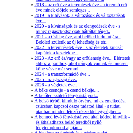
2018 - az erő éve a teremtések éve - a teremtő erő
éve minek előjele semleges...
2019 - a kihívások, a változások és változtatások
éve...
2020 - a kívánságok és az elengedések éve - s
mihez ragaszkodsz csak hátráltat téged..
2021 - a Csillag éve, ami belőled indul útjára..
Belőled születik az új lehetőség és tér...
2022 - a teremtésetek éve - s az életetek kulcsát
kapjátok a kezetekbe...
2023 - Az erő és/vagy az erőtlenség éve... Elértetek
ahhoz a ponthoz, ahol irányok vannak és nincsen
kőbe vésve már semmi..
2024 - a transzformáció éve...
2025 - az igazság éve..
2026 - a végletek éve..
A béke csendje - a csend békéje....
A belőled születő fénykristályod...
A belső térből kiinduló örvény, mi az emelkedési
csúcsban kapcsol össze tudatod által - s tudati
utadban minden létező részeddel egységben...
A benned lévő fénykristályod által kódod kinyílik -
és áthaladhatsz belső teredből nyíló
fénytemplomod ajtaján...
A bizalom az önérték és a párkapcsolat...