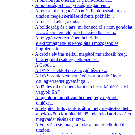
A biztonság a bizonyosság magadban...
A bocsánat elfogadásában és feloldozásában, az
utadon megélt sérüléseid fonta pókháló...
A bölcs a Lélek, az utad....
A boldogság és a társ, mi benned él s nem gondolat
- s szóban nem élő, mert a szívedben van..
A bolygó szerkezetében beinduló
elektromagnetikus kéreg általi mozgások és
impulzusok...
A csoda elvárás nélkül magától mutatkozik meg,
hisz egoból csak egy elképzelés..
A Csoda...
A DNS - etekkel összefüggő tézisek...
A DNS szerkezetében lévő és újra aktiválódó
csillagtetraéder gyémántja...
A döntés mi már nem hárít s felteszi kérdését - Ki
vagyok Én ?..
A fájdalom, mi ott van benned, egy régmúlt
emléke...
A felépített holografikus ábra mely megtestesítheti -
a beköszönő kor által kijelölt életfeladatod és célod
megvalósulásának tükrét...
A Fény érzése, maga a tudása, amiért elindultál
utadon..