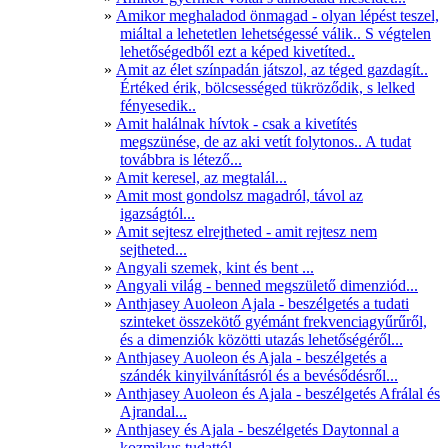
Amikor meghaladod önmagad - olyan lépést teszel,
miáltal a lehetetlen lehetségessé válik.. S végtelen
lehetőségedből ezt a képed kivetíted..
Amit az élet színpadán játszol, az téged gazdagít..
Értéked érik, bölcsességed tükröződik, s lelked
fényesedik..
Amit halálnak hívtok - csak a kivetítés
megszünése, de az aki vetít folytonos.. A tudat
továbbra is létező...
Amit keresel, az megtalál...
Amit most gondolsz magadról, távol az
igazságtól...
Amit sejtesz elrejtheted - amit rejtesz nem
sejtheted...
Angyali szemek, kint és bent ...
Angyali világ - benned megszülető dimenziód...
Anthjasey Auoleon Ajala - beszélgetés a tudati
szinteket összekötő gyémánt frekvenciagyűrűről,
és a dimenziók közötti utazás lehetőségéről...
Anthjasey Auoleon és Ajala - beszélgetés a
szándék kinyilvánításról és a bevésődésről...
Anthjasey Auoleon és Ajala - beszélgetés Afrálal és
Ajrandal...
Anthjasey és Ajala - beszélgetés Daytonnal a
kozmikus tudattól..