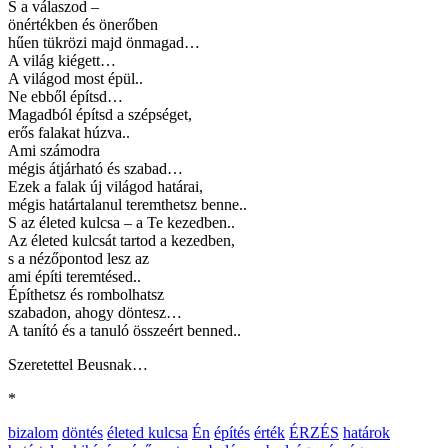
S a válaszod –
önértékben és önerőben
hűen tükrözi majd önmagad…
A világ kiégett…
A világod most épül..
Ne ebből építsd…
Magadból építsd a szépséget,
erős falakat húzva..
Ami számodra
mégis átjárható és szabad…
Ezek a falak új világod határai,
mégis határtalanul teremthetsz benne..
S az életed kulcsa – a Te kezedben..
Az életed kulcsát tartod a kezedben,
s a nézőpontod lesz az
ami építi teremtésed..
Építhetsz és rombolhatsz
szabadon, ahogy döntesz…
A tanító és a tanuló összeért benned..
Szeretettel Beusnak…
*
bizalom
döntés
életed kulcsa
Én
építés
érték
ÉRZÉS
határok