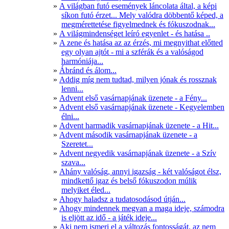
A világban futó események láncolata által, a képi
síkon futó érzet... Mely valódra döbbentő képed, a
megmérettetése figyelmednek és fókuszodnak...
A világmindenséget leíró egyenlet - és hatása ..
A zene és hatása az az érzés, mi megnyithat előtted
egy olyan ajtót - mi a szférák és a valóságod
harmóniája...
Ábránd és álom...
Addig míg nem tudtad, milyen jónak és rossznak
lenni...
Advent első vasárnapjának üzenete - a Fény...
Advent első vasárnapjának üzenete - Kegyelemben
élni...
Advent harmadik vasárnapjának üzenete - a Hit...
Advent második vasárnapjának üzenete - a
Szeretet...
Advent negyedik vasárnapjának üzenete - a Szív
szava...
Ahány valóság, annyi igazság - két valóságot élsz,
mindkettő igaz és belső fókuszodon múlik
melyiket éled...
Ahogy haladsz a tudatosodásod útján...
Ahogy mindennek megvan a maga ideje, számodra
is eljött az idő - a játék ideje...
Aki nem ismeri el a változás fontosságát, az nem