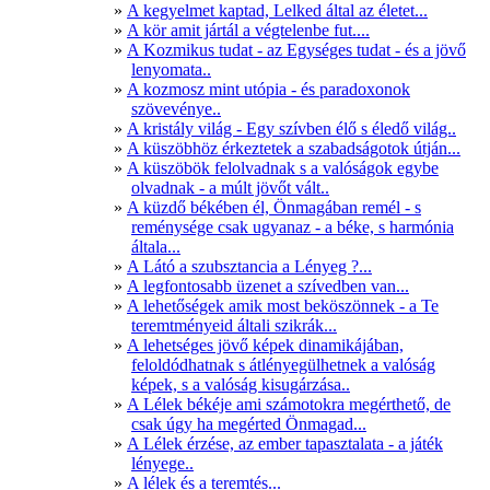
A kegyelmet kaptad, Lelked által az életet...
A kör amit jártál a végtelenbe fut....
A Kozmikus tudat - az Egységes tudat - és a jövő
lenyomata..
A kozmosz mint utópia - és paradoxonok
szövevénye..
A kristály világ - Egy szívben élő s éledő világ..
A küszöbhöz érkeztetek a szabadságotok útján...
A küszöbök felolvadnak s a valóságok egybe
olvadnak - a múlt jövőt vált..
A küzdő békében él, Önmagában remél - s
reménysége csak ugyanaz - a béke, s harmónia
általa...
A Látó a szubsztancia a Lényeg ?...
A legfontosabb üzenet a szívedben van...
A lehetőségek amik most beköszönnek - a Te
teremtményeid általi szikrák...
A lehetséges jövő képek dinamikájában,
feloldódhatnak s átlényegülhetnek a valóság
képek, s a valóság kisugárzása..
A Lélek békéje ami számotokra megérthető, de
csak úgy ha megérted Önmagad...
A Lélek érzése, az ember tapasztalata - a játék
lényege..
A lélek és a teremtés...