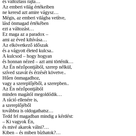
és változtass rajta…
Az emberi világ értékeiben
ne keresd azt amire vágysz…
Mégis, az emberi világba vetítve,
lásd önmagad értékében
ezt a változást…
Ez maga az a paradox –
ami az éved kihívása…
Az elkövetkező időszak
és a vágyott életed kulcsa..
A kulcsod – hogy hogyan
és honnan nézed – azt ami történik…
Az Én nézőpontjából, szerep nélkül,
szíved szavát és érzését követve..
Hűen önmagadhoz,
vagy a szereplőjéből, a szerepben..
Az Én nézőpontjából
minden magától megoldódik…
A ráció ellenére is,
a szereplőjéből
továbbra is oldogathatsz…
Tedd fel magadban mindig a kérdést:
– Ki vagyok Én,
és mivé akarok válni?…
Kiben – és miben bízhatok?…