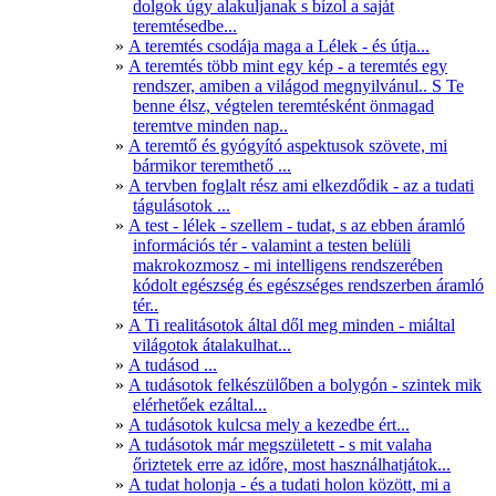
dolgok úgy alakuljanak s bízol a saját
teremtésedbe...
A teremtés csodája maga a Lélek - és útja...
A teremtés több mint egy kép - a teremtés egy
rendszer, amiben a világod megnyilvánul.. S Te
benne élsz, végtelen teremtésként önmagad
teremtve minden nap..
A teremtő és gyógyító aspektusok szövete, mi
bármikor teremthető ...
A tervben foglalt rész ami elkezdődik - az a tudati
tágulásotok ...
A test - lélek - szellem - tudat, s az ebben áramló
információs tér - valamint a testen belüli
makrokozmosz - mi intelligens rendszerében
kódolt egészség és egészséges rendszerben áramló
tér..
A Ti realitásotok által dől meg minden - miáltal
világotok átalakulhat...
A tudásod ...
A tudásotok felkészülőben a bolygón - szintek mik
elérhetőek ezáltal...
A tudásotok kulcsa mely a kezedbe ért...
A tudásotok már megszületett - s mit valaha
őriztetek erre az időre, most használhatjátok...
A tudat holonja - és a tudati holon között, mi a