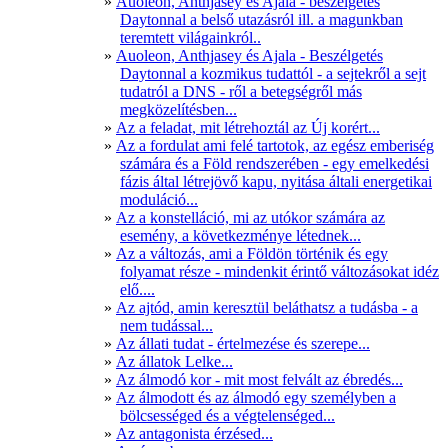
Auoleon, Anthjasey és Ajala - beszélgetés
Daytonnal a belső utazásról ill. a magunkban
teremtett világainkról..
Auoleon, Anthjasey és Ajala - Beszélgetés
Daytonnal a kozmikus tudattól - a sejtekről a sejt
tudatról a DNS - ről a betegségről más
megközelítésben...
Az a feladat, mit létrehoztál az Új korért...
Az a fordulat ami felé tartotok, az egész emberiség
számára és a Föld rendszerében - egy emelkedési
fázis által létrejövő kapu, nyitása általi energetikai
moduláció...
Az a konstelláció, mi az utókor számára az
esemény, a következménye létednek...
Az a változás, ami a Földön történik és egy
folyamat része - mindenkit érintő változásokat idéz
elő....
Az ajtód, amin keresztül beláthatsz a tudásba - a
nem tudással...
Az állati tudat - értelmezése és szerepe...
Az állatok Lelke...
Az álmodó kor - mit most felvált az ébredés...
Az álmodott és az álmodó egy személyben a
bölcsességed és a végtelenséged...
Az antagonista érzésed...