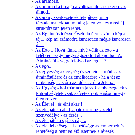
Az áramban..
Az áramló Lét maga a változó idő - és érzése az
álmod....
Az arany szerkezete és felépítése, mi a
társadalmaitokban mindig jelen volt és most új
struktúrában jelen lehet...
Az Égi tudás idézve Őseid beérve - várt a kép a
táj... kép mi számodra ismeretlen mégis ismerősen
áll...
Az Ego .. Hová tűnik, mivé válik az ego - a
felébredt vagy megvilágosodott állapotban ?..
Átminősül - vagy felolvad az ego... ?
Az ego....
Az egyesség az egység és szeretet a mód - az
átminősülésre és az emelkedésre - ha a tét az
emberiség - az óra az idő s az út a Jelen...
Az Egység - hol már nem játszik emberségetek s
különbségetek csak szívetek dobbanása mi egy
ütemre ver...
Az Élet él - és élni akar!!..
Az élet játéka által, a játék öröme, az élet
szenvedélye - az érzés...
Az élet játéka s játszmája...
Az élet lehetőség... Lehetősége az embernek és
lehetőség a benned élő Istennek a létezés