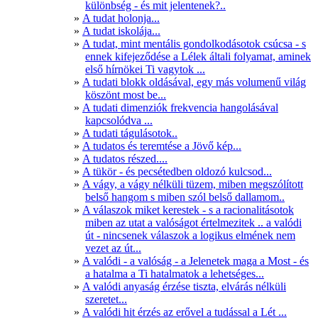
különbség - és mit jelentenek?..
A tudat holonja...
A tudat iskolája...
A tudat, mint mentális gondolkodásotok csúcsa - s
ennek kifejeződése a Lélek általi folyamat, aminek
első hírnökei Ti vagytok ...
A tudati blokk oldásával, egy más volumenű világ
köszönt most be...
A tudati dimenziók frekvencia hangolásával
kapcsolódva ...
A tudati tágulásotok..
A tudatos és teremtése a Jövő kép...
A tudatos részed....
A tükör - és pecsétedben oldozó kulcsod...
A vágy, a vágy nélküli tüzem, miben megszólított
belső hangom s miben szól belső dallamom..
A válaszok miket kerestek - s a racionalitásotok
miben az utat a valóságot értelmezitek .. a valódi
út - nincsenek válaszok a logikus elmének nem
vezet az út...
A valódi - a valóság - a Jelenetek maga a Most - és
a hatalma a Ti hatalmatok a lehetséges...
A valódi anyaság érzése tiszta, elvárás nélküli
szeretet...
A valódi hit érzés az erővel a tudással a Lét ...