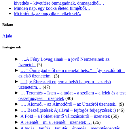
kivetítés – kivetítése önmagadnak, önmagadból…
Minden nap, egy kocka életed filmjéből…
Mi történik, az öngyilkos lelkekkel?..
Rólam
Ajala
Kategóriák
►
.. „A Fény Lovagjainak – a jövő Nemzeteinek az
üzenetei..
(5)
►
… ” Önmagad elől nem menekülhetsz” – így kezdődött –
az első üzeneteim..
(3)
►
… így Ébresztett engem a belső hangom – az első
üzeneteim…
(47)
►
… Teremtés – Isten – a tudat – a szellem – a lélek és a test
összefüggései – üzenetek
(90)
►
…. Álomról – az Álmodóról – az Utazóról üzenetek..
(9)
►
…. Beszélgetések Ajalával – fejfogós feljegyzések :)
(46)
►
A Föld – a Földet érintő változásokról – üzenetek
(50)
►
A Jelenlét – mi a Jelenlét – üzenetek …
(26)
►
A tudás – tanítás – tanulás – ébredés – megvilágosodás –