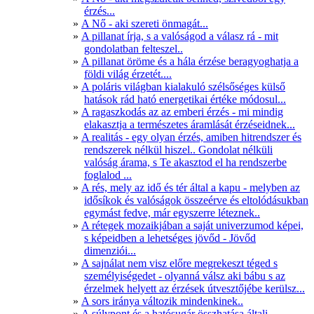
érzés...
A Nő - aki szereti önmagát...
A pillanat írja, s a valóságod a válasz rá - mit
gondolatban felteszel..
A pillanat öröme és a hála érzése beragyoghatja a
földi világ érzetét....
A poláris világban kialakuló szélsőséges külső
hatások rád ható energetikai értéke módosul...
A ragaszkodás az az emberi érzés - mi mindig
elakasztja a természetes áramlását érzéseidnek...
A realitás - egy olyan érzés, amiben hitrendszer és
rendszerek nélkül hiszel.. Gondolat nélküli
valóság árama, s Te akasztod el ha rendszerbe
foglalod ...
A rés, mely az idő és tér által a kapu - melyben az
idősíkok és valóságok összeérve és eltolódásukban
egymást fedve, már egyszerre léteznek..
A rétegek mozaikjában a saját univerzumod képei,
s képeidben a lehetséges jövőd - Jövőd
dimenziói...
A sajnálat nem visz előre megrekeszt téged s
személyiségedet - olyanná válsz aki bábu s az
érzelmek helyett az érzések útvesztőjébe kerülsz...
A sors iránya változik mindenkinek..
A súlypont és a hatósugár összhatása általi