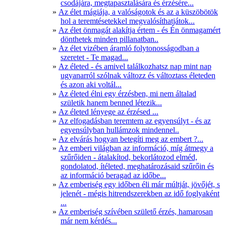
csodájára, megtapasztalására és érzésére...
Az élet mágiája, a valóságotok és az a küszöbötök
hol a teremtésetekkel megvalósíthatjátok...
Az élet önmagát alakítja értem - és Én önmagamért
dönthetek minden pillanatban..
Az élet vizében áramló folytonosságodban a
szeretet - Te magad...
Az életed - és amivel találkozhatsz nap mint nap
ugyanarról szólnak változz és változtass életeden
és azon aki voltál...
Az életed élni egy érzésben, mi nem általad
születik hanem benned létezik...
Az életed lényege az érzésed ...
Az elfogadásban teremtem az egyensúlyt - és az
egyensúlyban hullámzok mindennel..
Az elvárás hogyan betegíti meg az embert ?...
Az emberi világban az információ, míg átmegy a
szűrőiden - átalakítod, bekorlátozod elméd,
gondolatod, ítéleted, meghatározásaid szűrőin és
az információ beragad az időbe...
Az emberiség egy időben éli már múltját, jövőjét, s
jelenét - mégis hitrendszerekben az idő foglyaként
...
Az emberiség szívében születő érzés, hamarosan
már nem kérdés...