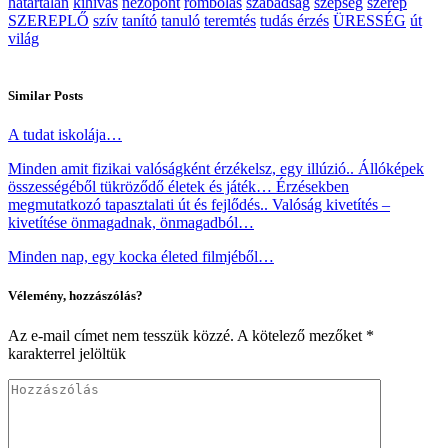
határtalan
kihívás
nézőpont
rombolás
szabadság
szépség
szerep
SZEREPLŐ
szív
tanító
tanuló
teremtés
tudás érzés
ÜRESSÉG
út
világ
Similar Posts
A tudat iskolája…
Minden amit fizikai valóságként érzékelsz, egy illúzió.. Állóképek
összességéből tükröződő életek és játék… Érzésekben
megmutatkozó tapasztalati út és fejlődés.. Valóság kivetítés –
kivetítése önmagadnak, önmagadból…
Minden nap, egy kocka életed filmjéből…
Vélemény, hozzászólás?
Az e-mail címet nem tesszük közzé.
A kötelező mezőket
*
karakterrel jelöltük