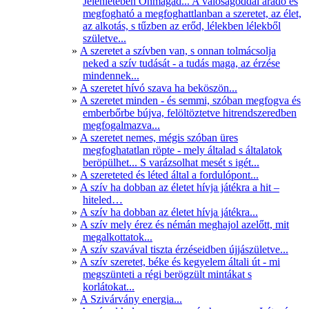
Jelenlétében Önmagad... A valóságoddal áradó és
megfogható a megfoghattlanban a szeretet, az élet,
az alkotás, s tűzben az erőd, lélekben lélekből
születve...
A szeretet a szívben van, s onnan tolmácsolja
neked a szív tudását - a tudás maga, az érzése
mindennek...
A szeretet hívó szava ha beköszön...
A szeretet minden - és semmi, szóban megfogva és
emberbőrbe bújva, felöltöztetve hitrendszeredben
megfogalmazva...
A szeretet nemes, mégis szóban üres
megfoghatatlan röpte - mely általad s általatok
beröpülhet... S varázsolhat mesét s igét...
A szereteted és léted által a fordulópont...
A szív ha dobban az életet hívja játékra a hit –
hiteled…
A szív ha dobban az életet hívja játékra...
A szív mely érez és némán meghajol azelőtt, mit
megalkottatok...
A szív szavával tiszta érzéseidben újjászületve...
A szív szeretet, béke és kegyelem általi út - mi
megszünteti a régi berögzült mintákat s
korlátokat...
A Szivárvány energia...