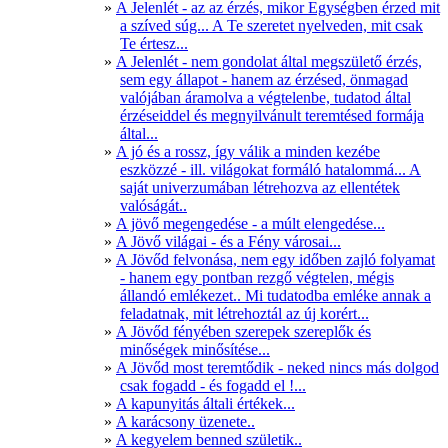
A Jelenlét - az az érzés, mikor Egységben érzed mit
a szíved súg... A Te szeretet nyelveden, mit csak
Te értesz...
A Jelenlét - nem gondolat által megszülető érzés,
sem egy állapot - hanem az érzésed, önmagad
valójában áramolva a végtelenbe, tudatod által
érzéseiddel és megnyilvánult teremtésed formája
által...
A jó és a rossz, így válik a minden kezébe
eszközzé - ill. világokat formáló hatalommá... A
saját univerzumában létrehozva az ellentétek
valóságát..
A jövő megengedése - a múlt elengedése...
A Jövő világai - és a Fény városai...
A Jövőd felvonása, nem egy időben zajló folyamat
- hanem egy pontban rezgő végtelen, mégis
állandó emlékezet.. Mi tudatodba emléke annak a
feladatnak, mit létrehoztál az új korért...
A Jövőd fényében szerepek szereplők és
minőségek minősítése...
A Jövőd most teremtődik - neked nincs más dolgod
csak fogadd - és fogadd el !...
A kapunyitás általi értékek...
A karácsony üzenete..
A kegyelem benned születik..