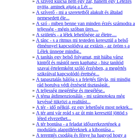
A szíved kulcsa nem egy zár, hanem egy Létezés
nyitja, aminek ajtaja a Lét ...
A szíverő - mi a szeretetből alakult és általad
nemesedett éle...
A szó - miben benne van minden érzés számodra a
teljesség - mégis szóban üres....
A születés - a lélek lehetősége az életre....
A tánc - s a ritmus mi testeden keresztül a belső
élménnyel kapcsolódva az extázis - az öröm s a
Lélek ünnepe mindig..
A tanítás egy belső folyamat, mit hiába vársz
kintről és mástól nem kaphatsz - hisz tanítód
szavai értelemként szóló érzésben, a megértés
szikráival kapcsolódó érettség...
A tapasztalás hálója s a felejtés fátyla, mi mindig
rád borulva védi érzéseid tisztaságát..
A teljesség megértése és megélése..
A téma átdimenzionálás - mi számotokra még
kevéssé tükrözi a realitást...
A tér - idő nélkül, ez egy lehetőség most nektek...
A tér ami vár reád s az út min keresztül jöttöd s
léted elvezethet...
A tér bontása - a feladat időszerkezetének a
moduláris alappilléreknek a kibontása ..
A teremtés csodája és fénye ha hagyod hogy a