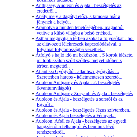
Anthjasey, Auoleon és Ajala - beszélgetés az
eredetről ..
Apály mely a dagályt előzi, s kimossa már a
fénynek a helyét..
Áramolva a minden lehetőségében, magadból
vetítve a külső világba a belső értéked..
Asthar megnyitja a térben azokat a folyosókat - hol
az eltávozott lélekrészek kapcsolódásával, a
folyamat folytonosságba vezethet...
Átfolyó s hajló idő mi beköszön... S korok idézete,
mi több szálon szőtt szőttes, melyet időben s
térben megtettél..
Atlantiszi Gyógyító - atlantiszi gyógyítás ...
Szeretetben harcos - ítéletmentesen szerető...
Auoleon Anthjasey és Ajala - 2. beszélgetés
(kvantumvilágok)
Auoleon Anthjasey Zoryanh és Ajala - beszélgetés
Auoleon és Ajala - beszélgetés a sorsról és az
Egyről ..
Auoleon és Ajala - beszélgetés Jézus szívterében..
Auoleon és Ajala beszélgetés a Fénnyel...
Auoleon, Afrál és Ajala - beszélgetés az egyedi
hangzásról a felhangról és bennünk lévő
rendszerekről..