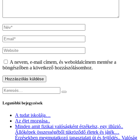
A nevem, e-mail címem, és weboldalcímem mentése a
böngészőben a következő hozzászólásomhoz.
Keresés:
Keresés
Legutóbbi bejegyzések
A tudat iskolája…
Az élet mozgása..
Minden amit fizikai valóságként érzékelsz, egy illúzió..
Állóképek összességéből tükröződő életek és játék…
Érzésekben megmutatkozó tapasztalati út és fejlődés.. Valóság