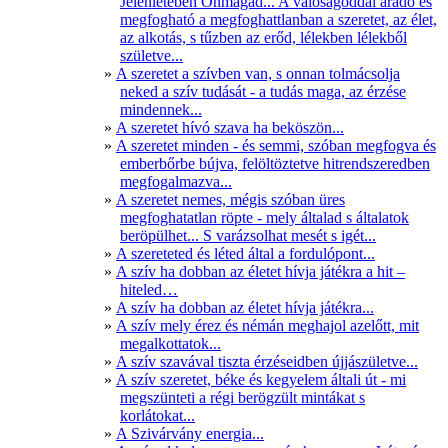
Jelenlétében Önmagad... A valóságoddal áradó és
megfogható a megfoghattlanban a szeretet, az élet,
az alkotás, s tűzben az erőd, lélekben lélekből
születve...
A szeretet a szívben van, s onnan tolmácsolja
neked a szív tudását - a tudás maga, az érzése
mindennek...
A szeretet hívó szava ha beköszön...
A szeretet minden - és semmi, szóban megfogva és
emberbőrbe bújva, felöltöztetve hitrendszeredben
megfogalmazva...
A szeretet nemes, mégis szóban üres
megfoghatatlan röpte - mely általad s általatok
beröpülhet... S varázsolhat mesét s igét...
A szereteted és léted által a fordulópont...
A szív ha dobban az életet hívja játékra a hit –
hiteled…
A szív ha dobban az életet hívja játékra...
A szív mely érez és némán meghajol azelőtt, mit
megalkottatok...
A szív szavával tiszta érzéseidben újjászületve...
A szív szeretet, béke és kegyelem általi út - mi
megszünteti a régi berögzült mintákat s
korlátokat...
A Szivárvány energia...