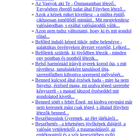
Az Vagyok aki Te - Önmagamban létező..
Egységben ébredő tudat által Fényben létező...
Azok a képek miket kivetítesz - a múltra épülő,
ciklusosan ismétlődő mintáid.. Mit megjelenítesz
valóságodban, s ezáltal valóságoddá válik...
Azon nem tudsz változtatni, hogy ki és mit gondol
rólad...
Belőled induló képed tükör, mibe belenézve -
galaktikus ösvényeken átvezet vezetőd, Lelked...
Belőletek születik, ki jövődben létezik - minden
egy pontban és pontból létezik...
Belső harmóniád irányít gyerek korod óta, s mit
rávetítesz, tanulságként tanulásod útja,
szereplőidben kibontva szerepeid mélységét...
Benned kulcsod által érzések hada - mire ha nem
figyelsz, érzésed maga, mi uralva téged szerepbe
kényszerít - s magad játszod érzéseddel mit
gondolatod kivetít...
Benned sötét s fehér Éned, mi kioltva egymást már
nem keresnek mást csak téged, s általad fényben
létezők benned...
Beszélgessünk Gyermek, az élet játékáról...
Beszélgetés - a lehetséges jövőképek diájáról, a
valóság vetületekről, a traumaoldásról, az
emlékpontról és a szív keresztjében nyíló