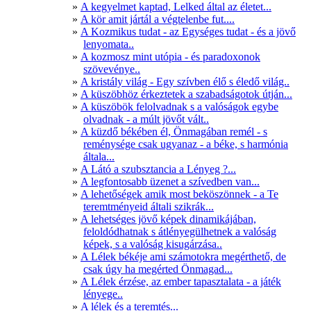
A kegyelmet kaptad, Lelked által az életet...
A kör amit jártál a végtelenbe fut....
A Kozmikus tudat - az Egységes tudat - és a jövő
lenyomata..
A kozmosz mint utópia - és paradoxonok
szövevénye..
A kristály világ - Egy szívben élő s éledő világ..
A küszöbhöz érkeztetek a szabadságotok útján...
A küszöbök felolvadnak s a valóságok egybe
olvadnak - a múlt jövőt vált..
A küzdő békében él, Önmagában remél - s
reménysége csak ugyanaz - a béke, s harmónia
általa...
A Látó a szubsztancia a Lényeg ?...
A legfontosabb üzenet a szívedben van...
A lehetőségek amik most beköszönnek - a Te
teremtményeid általi szikrák...
A lehetséges jövő képek dinamikájában,
feloldódhatnak s átlényegülhetnek a valóság
képek, s a valóság kisugárzása..
A Lélek békéje ami számotokra megérthető, de
csak úgy ha megérted Önmagad...
A Lélek érzése, az ember tapasztalata - a játék
lényege..
A lélek és a teremtés...