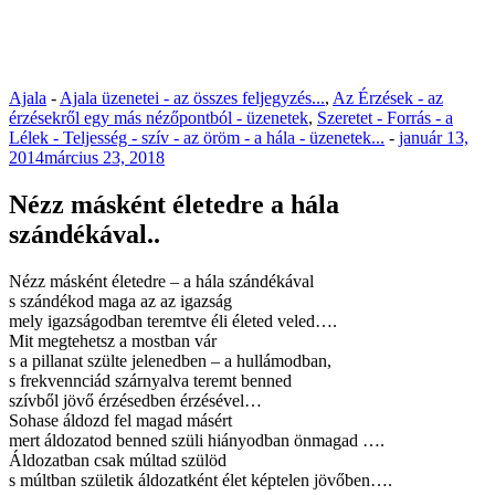
Ajala
-
Ajala üzenetei - az összes feljegyzés...
,
Az Érzések - az
érzésekről egy más nézőpontból - üzenetek
,
Szeretet - Forrás - a
Lélek - Teljesség - szív - az öröm - a hála - üzenetek...
-
január 13,
2014
március 23, 2018
Nézz másként életedre a hála
szándékával..
Nézz másként életedre – a hála szándékával
s szándékod maga az az igazság
mely igazságodban teremtve éli életed veled….
Mit megtehetsz a mostban vár
s a pillanat szülte jelenedben – a hullámodban,
s frekvennciád szárnyalva teremt benned
szívből jövő érzésedben érzésével…
Sohase áldozd fel magad másért
mert áldozatod benned szüli hiányodban önmagad ….
Áldozatban csak múltad szülöd
s múltban születik áldozatként élet képtelen jövőben….