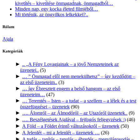
kivetítés – kivetítése önmagadnak, önmagadból…
Minden nap, egy kocka életed filmjéből…
Mi történik, az öngyilkos lelkekkel?..
Rólam
Ajala
Kategóriák
►
.. „A Fény Lovagjainak – a jövő Nemzeteinek az
üzenetei..
(5)
►
… ” Önmagad elől nem menekülhetsz” – így kezdődött –
az első üzeneteim..
(3)
►
… így Ébresztett engem a belső hangom – az első
üzeneteim…
(47)
►
… Teremtés – Isten – a tudat – a szellem – a lélek és a test
összefüggései – üzenetek
(90)
►
…. Álomról – az Álmodóról – az Utazóról üzenetek..
(9)
►
…. Beszélgetések Ajalával – fejfogós feljegyzések :)
(46)
►
A Föld – a Földet érintő változásokról – üzenetek
(50)
►
A Jelenlét – mi a Jelenlét – üzenetek …
(26)
►
A tudás – tanítás – tanulás – ébredés – megvilágosodás –