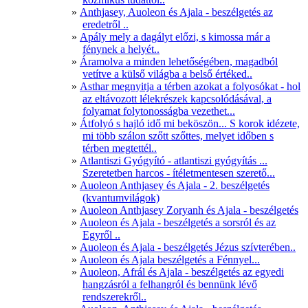
Anthjasey, Auoleon és Ajala - beszélgetés az
eredetről ..
Apály mely a dagályt előzi, s kimossa már a
fénynek a helyét..
Áramolva a minden lehetőségében, magadból
vetítve a külső világba a belső értéked..
Asthar megnyitja a térben azokat a folyosókat - hol
az eltávozott lélekrészek kapcsolódásával, a
folyamat folytonosságba vezethet...
Átfolyó s hajló idő mi beköszön... S korok idézete,
mi több szálon szőtt szőttes, melyet időben s
térben megtettél..
Atlantiszi Gyógyító - atlantiszi gyógyítás ...
Szeretetben harcos - ítéletmentesen szerető...
Auoleon Anthjasey és Ajala - 2. beszélgetés
(kvantumvilágok)
Auoleon Anthjasey Zoryanh és Ajala - beszélgetés
Auoleon és Ajala - beszélgetés a sorsról és az
Egyről ..
Auoleon és Ajala - beszélgetés Jézus szívterében..
Auoleon és Ajala beszélgetés a Fénnyel...
Auoleon, Afrál és Ajala - beszélgetés az egyedi
hangzásról a felhangról és bennünk lévő
rendszerekről..