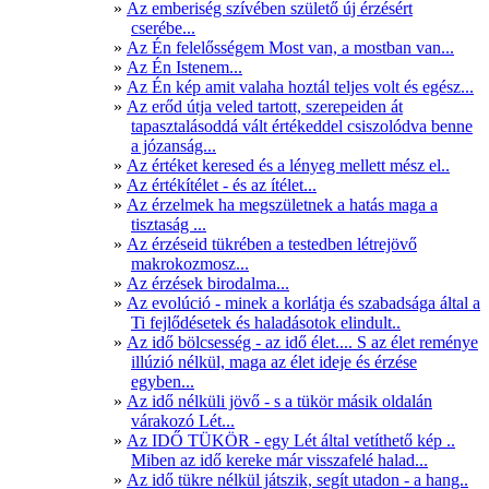
Az emberiség szívében születő új érzésért
cserébe...
Az Én felelősségem Most van, a mostban van...
Az Én Istenem...
Az Én kép amit valaha hoztál teljes volt és egész...
Az erőd útja veled tartott, szerepeiden át
tapasztalásoddá vált értékeddel csiszolódva benne
a józanság...
Az értéket keresed és a lényeg mellett mész el..
Az értékítélet - és az ítélet...
Az érzelmek ha megszületnek a hatás maga a
tisztaság ...
Az érzéseid tükrében a testedben létrejövő
makrokozmosz...
Az érzések birodalma...
Az evolúció - minek a korlátja és szabadsága által a
Ti fejlődésetek és haladásotok elindult..
Az idő bölcsesség - az idő élet.... S az élet reménye
illúzió nélkül, maga az élet ideje és érzése
egyben...
Az idő nélküli jövő - s a tükör másik oldalán
várakozó Lét...
Az IDŐ TÜKÖR - egy Lét által vetíthető kép ..
Miben az idő kereke már visszafelé halad...
Az idő tükre nélkül játszik, segít utadon - a hang..