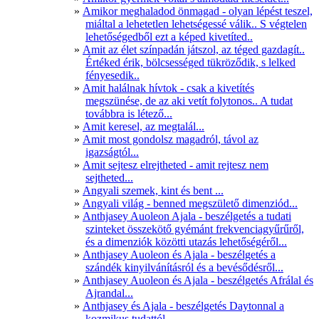
Amikor meghaladod önmagad - olyan lépést teszel,
miáltal a lehetetlen lehetségessé válik.. S végtelen
lehetőségedből ezt a képed kivetíted..
Amit az élet színpadán játszol, az téged gazdagít..
Értéked érik, bölcsességed tükröződik, s lelked
fényesedik..
Amit halálnak hívtok - csak a kivetítés
megszünése, de az aki vetít folytonos.. A tudat
továbbra is létező...
Amit keresel, az megtalál...
Amit most gondolsz magadról, távol az
igazságtól...
Amit sejtesz elrejtheted - amit rejtesz nem
sejtheted...
Angyali szemek, kint és bent ...
Angyali világ - benned megszülető dimenziód...
Anthjasey Auoleon Ajala - beszélgetés a tudati
szinteket összekötő gyémánt frekvenciagyűrűről,
és a dimenziók közötti utazás lehetőségéről...
Anthjasey Auoleon és Ajala - beszélgetés a
szándék kinyilvánításról és a bevésődésről...
Anthjasey Auoleon és Ajala - beszélgetés Afrálal és
Ajrandal...
Anthjasey és Ajala - beszélgetés Daytonnal a
kozmikus tudattól..