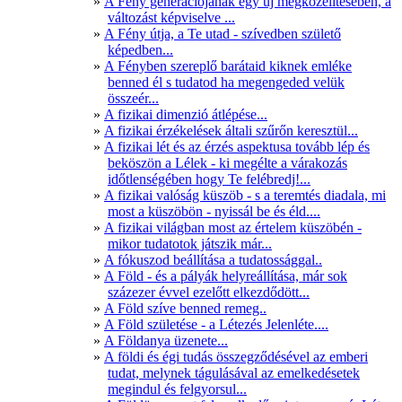
A Fény generációjának egy új megközelítésében, a
változást képviselve ...
A Fény útja, a Te utad - szívedben születő
képedben...
A Fényben szereplő barátaid kiknek emléke
benned él s tudatod ha megengeded velük
összeér...
A fizikai dimenzió átlépése...
A fizikai érzékelések általi szűrőn keresztül...
A fizikai lét és az érzés aspektusa tovább lép és
beköszön a Lélek - ki megélte a várakozás
időtlenségében hogy Te felébredj!...
A fizikai valóság küszöb - s a teremtés diadala, mi
most a küszöbön - nyissál be és éld....
A fizikai világban most az értelem küszöbén -
mikor tudatotok játszik már...
A fókuszod beállítása a tudatossággal..
A Föld - és a pályák helyreállítása, már sok
százezer évvel ezelőtt elkezdődött...
A Föld szíve benned remeg..
A Föld születése - a Létezés Jelenléte....
A Földanya üzenete...
A földi és égi tudás összegződésével az emberi
tudat, melynek tágulásával az emelkedésetek
megindul és felgyorsul...