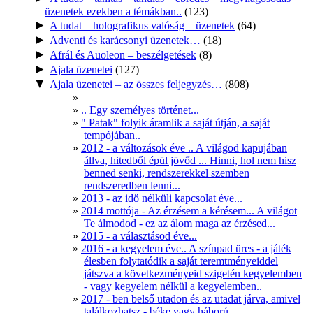
üzenetek ezekben a témákban..
(123)
►
A tudat – holografikus valóság – üzenetek
(64)
►
Adventi és karácsonyi üzenetek…
(18)
►
Afrál és Auoleon – beszélgetések
(8)
►
Ajala üzenetei
(127)
▼
Ajala üzenetei – az összes feljegyzés…
(808)
.. Egy személyes történet...
" Patak" folyik áramlik a saját útján, a saját
tempójában..
2012 - a változások éve .. A világod kapujában
állva, hitedből épül jövőd ... Hinni, hol nem hisz
benned senki, rendszerekkel szemben
rendszeredben lenni...
2013 - az idő nélküli kapcsolat éve...
2014 mottója - Az érzésem a kérésem... A világot
Te álmodod - ez az álom maga az érzésed...
2015 - a választásod éve...
2016 - a kegyelem éve.. A színpad üres - a játék
élesben folytatódik a saját teremtményeiddel
játszva a következményeid szigetén kegyelemben
- vagy kegyelem nélkül a kegyelemben..
2017 - ben belső utadon és az utadat járva, amivel
találkozhatsz - béke vagy háború .....