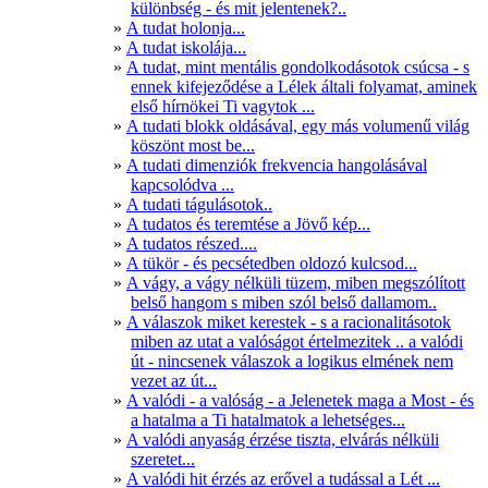
különbség - és mit jelentenek?..
A tudat holonja...
A tudat iskolája...
A tudat, mint mentális gondolkodásotok csúcsa - s
ennek kifejeződése a Lélek általi folyamat, aminek
első hírnökei Ti vagytok ...
A tudati blokk oldásával, egy más volumenű világ
köszönt most be...
A tudati dimenziók frekvencia hangolásával
kapcsolódva ...
A tudati tágulásotok..
A tudatos és teremtése a Jövő kép...
A tudatos részed....
A tükör - és pecsétedben oldozó kulcsod...
A vágy, a vágy nélküli tüzem, miben megszólított
belső hangom s miben szól belső dallamom..
A válaszok miket kerestek - s a racionalitásotok
miben az utat a valóságot értelmezitek .. a valódi
út - nincsenek válaszok a logikus elmének nem
vezet az út...
A valódi - a valóság - a Jelenetek maga a Most - és
a hatalma a Ti hatalmatok a lehetséges...
A valódi anyaság érzése tiszta, elvárás nélküli
szeretet...
A valódi hit érzés az erővel a tudással a Lét ...