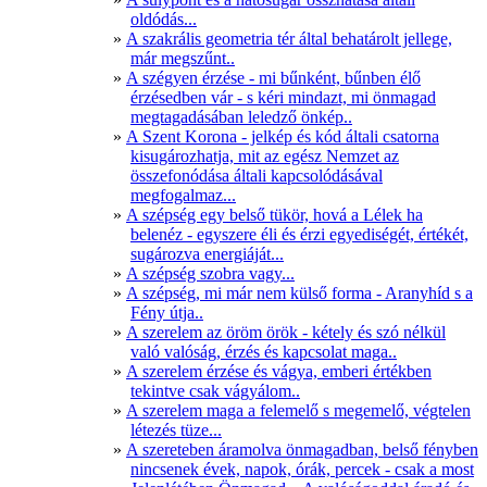
oldódás...
A szakrális geometria tér által behatárolt jellege,
már megszűnt..
A szégyen érzése - mi bűnként, bűnben élő
érzésedben vár - s kéri mindazt, mi önmagad
megtagadásában leledző önkép..
A Szent Korona - jelkép és kód általi csatorna
kisugározhatja, mit az egész Nemzet az
összefonódása általi kapcsolódásával
megfogalmaz...
A szépség egy belső tükör, hová a Lélek ha
belenéz - egyszere éli és érzi egyediségét, értékét,
sugározva energiáját...
A szépség szobra vagy...
A szépség, mi már nem külső forma - Aranyhíd s a
Fény útja..
A szerelem az öröm örök - kétely és szó nélkül
való valóság, érzés és kapcsolat maga..
A szerelem érzése és vágya, emberi értékben
tekintve csak vágyálom..
A szerelem maga a felemelő s megemelő, végtelen
létezés tüze...
A szereteben áramolva önmagadban, belső fényben
nincsenek évek, napok, órák, percek - csak a most