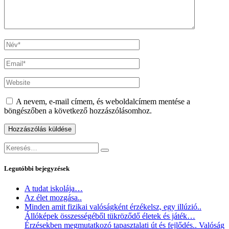
A nevem, e-mail címem, és weboldalcímem mentése a
böngészőben a következő hozzászólásomhoz.
Keresés:
Keresés
Legutóbbi bejegyzések
A tudat iskolája…
Az élet mozgása..
Minden amit fizikai valóságként érzékelsz, egy illúzió..
Állóképek összességéből tükröződő életek és játék…
Érzésekben megmutatkozó tapasztalati út és fejlődés.. Valóság