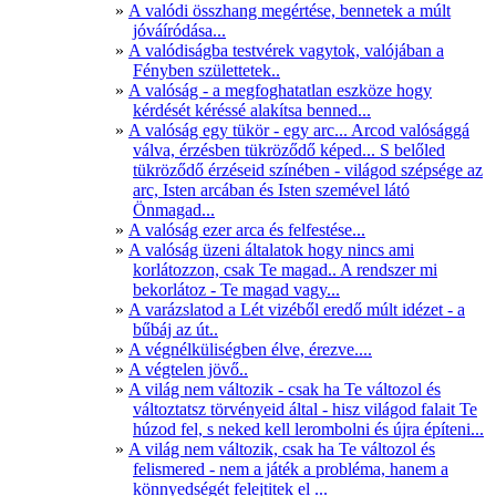
A valódi összhang megértése, bennetek a múlt
jóváíródása...
A valódiságba testvérek vagytok, valójában a
Fényben születtetek..
A valóság - a megfoghatatlan eszköze hogy
kérdését kéréssé alakítsa benned...
A valóság egy tükör - egy arc... Arcod valósággá
válva, érzésben tükröződő képed... S belőled
tükröződő érzéseid színében - világod szépsége az
arc, Isten arcában és Isten szemével látó
Önmagad...
A valóság ezer arca és felfestése...
A valóság üzeni általatok hogy nincs ami
korlátozzon, csak Te magad.. A rendszer mi
bekorlátoz - Te magad vagy...
A varázslatod a Lét vizéből eredő múlt idézet - a
bűbáj az út..
A végnélküliségben élve, érezve....
A végtelen jövő..
A világ nem változik - csak ha Te változol és
változtatsz törvényeid által - hisz világod falait Te
húzod fel, s neked kell lerombolni és újra építeni...
A világ nem változik, csak ha Te változol és
felismered - nem a játék a probléma, hanem a
könnyedségét felejtitek el ...