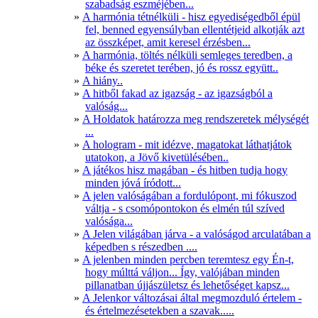
szabadság eszméjében...
A harmónia tétnélküli - hisz egyediségedből épül
fel, benned egyensúlyban ellentétjeid alkotják azt
az összképet, amit keresel érzésben...
A harmónia, töltés nélküli semleges teredben, a
béke és szeretet terében, jó és rossz együtt..
A hiány..
A hitből fakad az igazság - az igazságból a
valóság...
A Holdatok határozza meg rendszeretek mélységét
...
A hologram - mit idézve, magatokat láthatjátok
utatokon, a Jövő kivetülésében..
A játékos hisz magában - és hitben tudja hogy
minden jóvá íródott...
A jelen valóságában a fordulópont, mi fókuszod
váltja - s csomópontokon és elmén túl szíved
valósága...
A Jelen világában járva - a valóságod arculatában a
képedben s részedben ....
A jelenben minden percben teremtesz egy Én-t,
hogy múlttá váljon... Így, valójában minden
pillanatban újjászületsz és lehetőséget kapsz...
A Jelenkor változásai által megmozduló értelem -
és értelmezésetekben a szavak.....