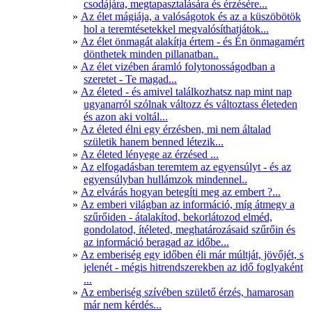
csodájára, megtapasztalására és érzésére...
Az élet mágiája, a valóságotok és az a küszöbötök
hol a teremtésetekkel megvalósíthatjátok...
Az élet önmagát alakítja értem - és Én önmagamért
dönthetek minden pillanatban..
Az élet vizében áramló folytonosságodban a
szeretet - Te magad...
Az életed - és amivel találkozhatsz nap mint nap
ugyanarról szólnak változz és változtass életeden
és azon aki voltál...
Az életed élni egy érzésben, mi nem általad
születik hanem benned létezik...
Az életed lényege az érzésed ...
Az elfogadásban teremtem az egyensúlyt - és az
egyensúlyban hullámzok mindennel..
Az elvárás hogyan betegíti meg az embert ?...
Az emberi világban az információ, míg átmegy a
szűrőiden - átalakítod, bekorlátozod elméd,
gondolatod, ítéleted, meghatározásaid szűrőin és
az információ beragad az időbe...
Az emberiség egy időben éli már múltját, jövőjét, s
jelenét - mégis hitrendszerekben az idő foglyaként
...
Az emberiség szívében születő érzés, hamarosan
már nem kérdés...