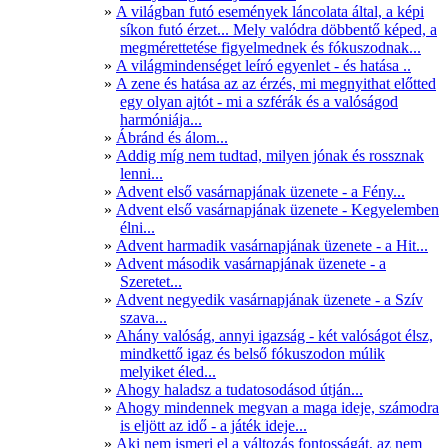
A világban futó események láncolata által, a képi
síkon futó érzet... Mely valódra döbbentő képed, a
megmérettetése figyelmednek és fókuszodnak...
A világmindenséget leíró egyenlet - és hatása ..
A zene és hatása az az érzés, mi megnyithat előtted
egy olyan ajtót - mi a szférák és a valóságod
harmóniája...
Ábránd és álom...
Addig míg nem tudtad, milyen jónak és rossznak
lenni...
Advent első vasárnapjának üzenete - a Fény...
Advent első vasárnapjának üzenete - Kegyelemben
élni...
Advent harmadik vasárnapjának üzenete - a Hit...
Advent második vasárnapjának üzenete - a
Szeretet...
Advent negyedik vasárnapjának üzenete - a Szív
szava...
Ahány valóság, annyi igazság - két valóságot élsz,
mindkettő igaz és belső fókuszodon múlik
melyiket éled...
Ahogy haladsz a tudatosodásod útján...
Ahogy mindennek megvan a maga ideje, számodra
is eljött az idő - a játék ideje...
Aki nem ismeri el a változás fontosságát, az nem