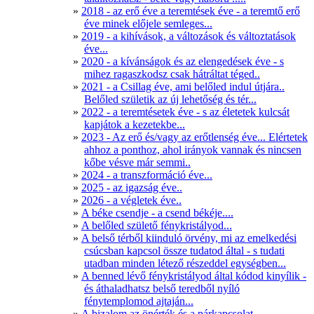
2018 - az erő éve a teremtések éve - a teremtő erő
éve minek előjele semleges...
2019 - a kihívások, a változások és változtatások
éve...
2020 - a kívánságok és az elengedések éve - s
mihez ragaszkodsz csak hátráltat téged..
2021 - a Csillag éve, ami belőled indul útjára..
Belőled születik az új lehetőség és tér...
2022 - a teremtésetek éve - s az életetek kulcsát
kapjátok a kezetekbe...
2023 - Az erő és/vagy az erőtlenség éve... Elértetek
ahhoz a ponthoz, ahol irányok vannak és nincsen
kőbe vésve már semmi..
2024 - a transzformáció éve...
2025 - az igazság éve..
2026 - a végletek éve..
A béke csendje - a csend békéje....
A belőled születő fénykristályod...
A belső térből kiinduló örvény, mi az emelkedési
csúcsban kapcsol össze tudatod által - s tudati
utadban minden létező részeddel egységben...
A benned lévő fénykristályod által kódod kinyílik -
és áthaladhatsz belső teredből nyíló
fénytemplomod ajtaján...
A bizalom az önérték és a párkapcsolat...