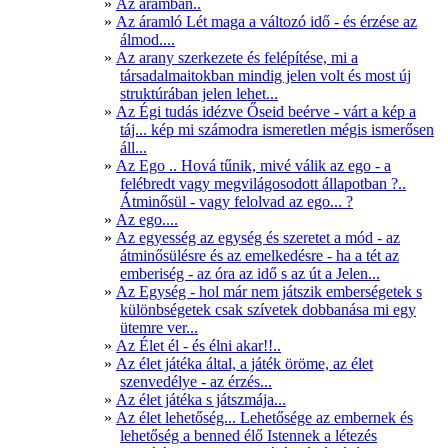
Az áramban..
Az áramló Lét maga a változó idő - és érzése az
álmod....
Az arany szerkezete és felépítése, mi a
társadalmaitokban mindig jelen volt és most új
struktúrában jelen lehet...
Az Égi tudás idézve Őseid beérve - várt a kép a
táj... kép mi számodra ismeretlen mégis ismerősen
áll...
Az Ego .. Hová tűnik, mivé válik az ego - a
felébredt vagy megvilágosodott állapotban ?..
Átminősül - vagy felolvad az ego... ?
Az ego....
Az egyesség az egység és szeretet a mód - az
átminősülésre és az emelkedésre - ha a tét az
emberiség - az óra az idő s az út a Jelen...
Az Egység - hol már nem játszik emberségetek s
különbségetek csak szívetek dobbanása mi egy
ütemre ver...
Az Élet él - és élni akar!!..
Az élet játéka által, a játék öröme, az élet
szenvedélye - az érzés...
Az élet játéka s játszmája...
Az élet lehetőség... Lehetősége az embernek és
lehetőség a benned élő Istennek a létezés