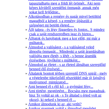
tapasztalhatja meg a földi lét örömét.. Aki nem
képes kívülről szemlélni önmagát, annak még
sokat kell fejlődnie..
Alkotásodban a remény és sugár mivel betöltöd
magadból a képed, s a remény újjászüli a
szépséget mi betölti életed.....
Állj talpra - és légy független és fontos.. S mindez
csak a saját rendszeredben igaz és biztos...
Álljatok és hajoljatok meg a kor előtt, mi már a
múltatok..
Álmodod a valóságot - s a valóságod veled
álmodja önmagát... Mindenki a saját áramlásában
valósítja meg életét, s létét - s benne áramlik
érzéseiben, jövőként s múltként...
Álmodod az életet - s az életed álmában szereplőid
benned élő érzéseid...
Általatok bontott térben szereplő DNS spirál - mely
a végtelenbe tükröződő részeiddel már új fajsúlyú
motívumod, mintázatod...
Ami benned él s élő kő - a gyémánt fény...
Ami történt, megtörtént... Bocsáss meg magadnak,
hisz Te voltál az ok - s Te általad s érted volt az
okozó, ki neked s benned él ...
Amikor álmodunk ki az, aki vetíti?
Amikor gyermek voltál s álmodtad meséidet...