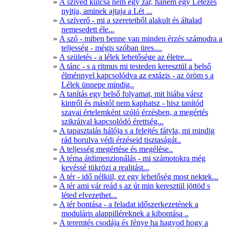
A szíved kulcsa nem egy zár, hanem egy Létezés
nyitja, aminek ajtaja a Lét ...
A szíverő - mi a szeretetből alakult és általad
nemesedett éle...
A szó - miben benne van minden érzés számodra a
teljesség - mégis szóban üres....
A születés - a lélek lehetősége az életre....
A tánc - s a ritmus mi testeden keresztül a belső
élménnyel kapcsolódva az extázis - az öröm s a
Lélek ünnepe mindig..
A tanítás egy belső folyamat, mit hiába vársz
kintről és mástól nem kaphatsz - hisz tanítód
szavai értelemként szóló érzésben, a megértés
szikráival kapcsolódó érettség...
A tapasztalás hálója s a felejtés fátyla, mi mindig
rád borulva védi érzéseid tisztaságát..
A teljesség megértése és megélése..
A téma átdimenzionálás - mi számotokra még
kevéssé tükrözi a realitást...
A tér - idő nélkül, ez egy lehetőség most nektek...
A tér ami vár reád s az út min keresztül jöttöd s
léted elvezethet...
A tér bontása - a feladat időszerkezetének a
moduláris alappilléreknek a kibontása ..
A teremtés csodája és fénye ha hagyod hogy a