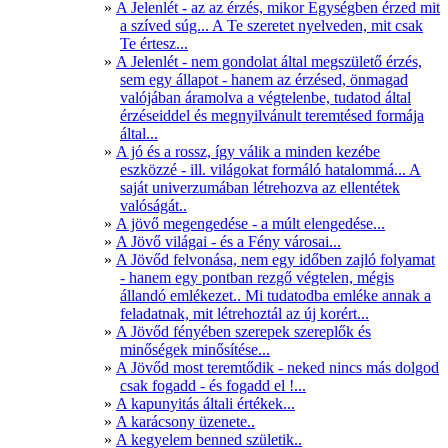
A Jelenlét - az az érzés, mikor Egységben érzed mit
a szíved súg... A Te szeretet nyelveden, mit csak
Te értesz...
A Jelenlét - nem gondolat által megszülető érzés,
sem egy állapot - hanem az érzésed, önmagad
valójában áramolva a végtelenbe, tudatod által
érzéseiddel és megnyilvánult teremtésed formája
által...
A jó és a rossz, így válik a minden kezébe
eszközzé - ill. világokat formáló hatalommá... A
saját univerzumában létrehozva az ellentétek
valóságát..
A jövő megengedése - a múlt elengedése...
A Jövő világai - és a Fény városai...
A Jövőd felvonása, nem egy időben zajló folyamat
- hanem egy pontban rezgő végtelen, mégis
állandó emlékezet.. Mi tudatodba emléke annak a
feladatnak, mit létrehoztál az új korért...
A Jövőd fényében szerepek szereplők és
minőségek minősítése...
A Jövőd most teremtődik - neked nincs más dolgod
csak fogadd - és fogadd el !...
A kapunyitás általi értékek...
A karácsony üzenete..
A kegyelem benned születik..