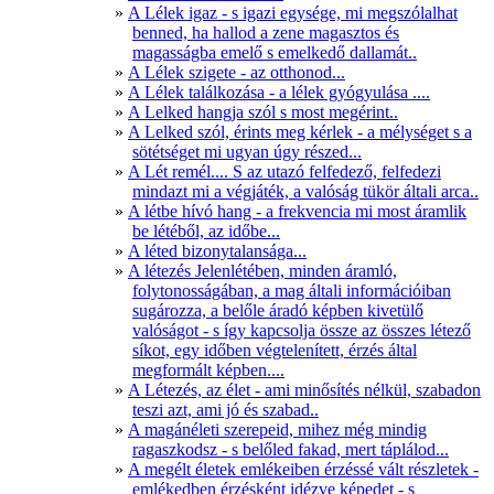
A Lélek igaz - s igazi egysége, mi megszólalhat
benned, ha hallod a zene magasztos és
magasságba emelő s emelkedő dallamát..
A Lélek szigete - az otthonod...
A Lélek találkozása - a lélek gyógyulása ....
A Lelked hangja szól s most megérint..
A Lelked szól, érints meg kérlek - a mélységet s a
sötétséget mi ugyan úgy részed...
A Lét remél.... S az utazó felfedező, felfedezi
mindazt mi a végjáték, a valóság tükör általi arca..
A létbe hívó hang - a frekvencia mi most áramlik
be létéből, az időbe...
A léted bizonytalansága...
A létezés Jelenlétében, minden áramló,
folytonosságában, a mag általi információiban
sugározza, a belőle áradó képben kivetülő
valóságot - s így kapcsolja össze az összes létező
síkot, egy időben végtelenített, érzés által
megformált képben....
A Létezés, az élet - ami minősítés nélkül, szabadon
teszi azt, ami jó és szabad..
A magánéleti szerepeid, mihez még mindig
ragaszkodsz - s belőled fakad, mert táplálod...
A megélt életek emlékeiben érzéssé vált részletek -
emlékedben érzésként idézve képedet - s