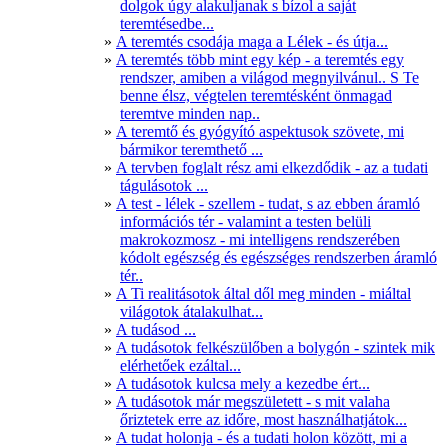
dolgok úgy alakuljanak s bízol a saját
teremtésedbe...
A teremtés csodája maga a Lélek - és útja...
A teremtés több mint egy kép - a teremtés egy
rendszer, amiben a világod megnyilvánul.. S Te
benne élsz, végtelen teremtésként önmagad
teremtve minden nap..
A teremtő és gyógyító aspektusok szövete, mi
bármikor teremthető ...
A tervben foglalt rész ami elkezdődik - az a tudati
tágulásotok ...
A test - lélek - szellem - tudat, s az ebben áramló
információs tér - valamint a testen belüli
makrokozmosz - mi intelligens rendszerében
kódolt egészség és egészséges rendszerben áramló
tér..
A Ti realitásotok által dől meg minden - miáltal
világotok átalakulhat...
A tudásod ...
A tudásotok felkészülőben a bolygón - szintek mik
elérhetőek ezáltal...
A tudásotok kulcsa mely a kezedbe ért...
A tudásotok már megszületett - s mit valaha
őriztetek erre az időre, most használhatjátok...
A tudat holonja - és a tudati holon között, mi a