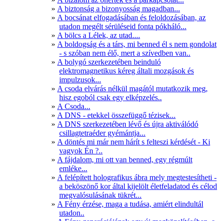
A biztonság a bizonyosság magadban...
A bocsánat elfogadásában és feloldozásában, az
utadon megélt sérüléseid fonta pókháló...
A bölcs a Lélek, az utad....
A boldogság és a társ, mi benned él s nem gondolat
- s szóban nem élő, mert a szívedben van..
A bolygó szerkezetében beinduló
elektromagnetikus kéreg általi mozgások és
impulzusok...
A csoda elvárás nélkül magától mutatkozik meg,
hisz egoból csak egy elképzelés..
A Csoda...
A DNS - etekkel összefüggő tézisek...
A DNS szerkezetében lévő és újra aktiválódó
csillagtetraéder gyémántja...
A döntés mi már nem hárít s felteszi kérdését - Ki
vagyok Én ?..
A fájdalom, mi ott van benned, egy régmúlt
emléke...
A felépített holografikus ábra mely megtestesítheti -
a beköszönő kor által kijelölt életfeladatod és célod
megvalósulásának tükrét...
A Fény érzése, maga a tudása, amiért elindultál
utadon..