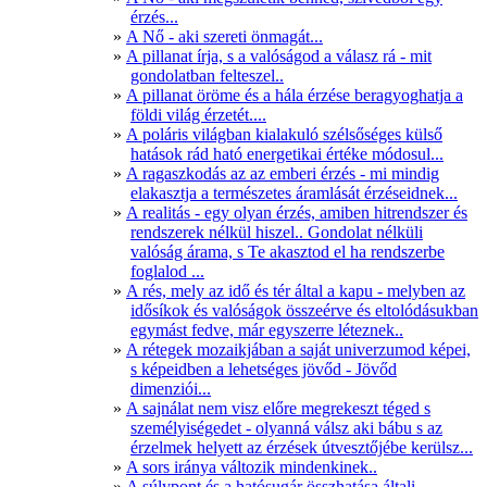
érzés...
A Nő - aki szereti önmagát...
A pillanat írja, s a valóságod a válasz rá - mit
gondolatban felteszel..
A pillanat öröme és a hála érzése beragyoghatja a
földi világ érzetét....
A poláris világban kialakuló szélsőséges külső
hatások rád ható energetikai értéke módosul...
A ragaszkodás az az emberi érzés - mi mindig
elakasztja a természetes áramlását érzéseidnek...
A realitás - egy olyan érzés, amiben hitrendszer és
rendszerek nélkül hiszel.. Gondolat nélküli
valóság árama, s Te akasztod el ha rendszerbe
foglalod ...
A rés, mely az idő és tér által a kapu - melyben az
idősíkok és valóságok összeérve és eltolódásukban
egymást fedve, már egyszerre léteznek..
A rétegek mozaikjában a saját univerzumod képei,
s képeidben a lehetséges jövőd - Jövőd
dimenziói...
A sajnálat nem visz előre megrekeszt téged s
személyiségedet - olyanná válsz aki bábu s az
érzelmek helyett az érzések útvesztőjébe kerülsz...
A sors iránya változik mindenkinek..
A súlypont és a hatósugár összhatása általi