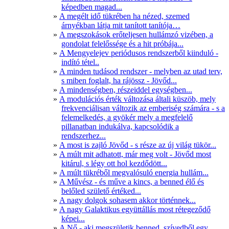
képedben magad...
A megélt idő tükrében ha nézed, szemed
árnyékban látja mit tanított tanítója…
A megszokások erőteljesen hullámzó vizében, a
gondolat felelőssége és a hit próbája...
A Mengyelejev periódusos rendszerből kiinduló -
indító tétel..
A minden tudásod rendszer - melyben az utad terv,
s miben foglalt, ha rájössz - Jövőd...
A mindenségben, részeiddel egységben...
A modulációs érték változása általi küszöb, mely
frekvenciálisan változik az emberiség számára - s a
felemelkedés, a gyökér mely a megfelelő
pillanatban indukálva, kapcsolódik a
rendszerhez...
A most is zajló Jövőd - s része az új világ tükör...
A múlt mit adhatott, már meg volt - Jövőd most
kitárul, s légy ott hol kezdődött...
A múlt tükréből megvalósuló energia hullám...
A Művész - és műve a kincs, a benned élő és
belőled születő értéked...
A nagy dolgok sohasem akkor történnek...
A nagy Galaktikus együttállás most rétegeződő
képei...
A Nő - aki megszületik benned, szívedből egy