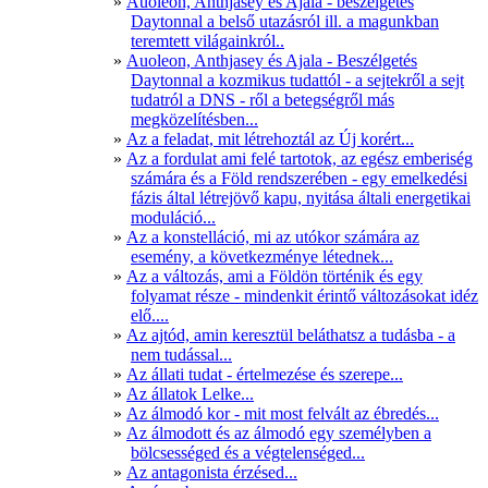
Auoleon, Anthjasey és Ajala - beszélgetés
Daytonnal a belső utazásról ill. a magunkban
teremtett világainkról..
Auoleon, Anthjasey és Ajala - Beszélgetés
Daytonnal a kozmikus tudattól - a sejtekről a sejt
tudatról a DNS - ről a betegségről más
megközelítésben...
Az a feladat, mit létrehoztál az Új korért...
Az a fordulat ami felé tartotok, az egész emberiség
számára és a Föld rendszerében - egy emelkedési
fázis által létrejövő kapu, nyitása általi energetikai
moduláció...
Az a konstelláció, mi az utókor számára az
esemény, a következménye létednek...
Az a változás, ami a Földön történik és egy
folyamat része - mindenkit érintő változásokat idéz
elő....
Az ajtód, amin keresztül beláthatsz a tudásba - a
nem tudással...
Az állati tudat - értelmezése és szerepe...
Az állatok Lelke...
Az álmodó kor - mit most felvált az ébredés...
Az álmodott és az álmodó egy személyben a
bölcsességed és a végtelenséged...
Az antagonista érzésed...