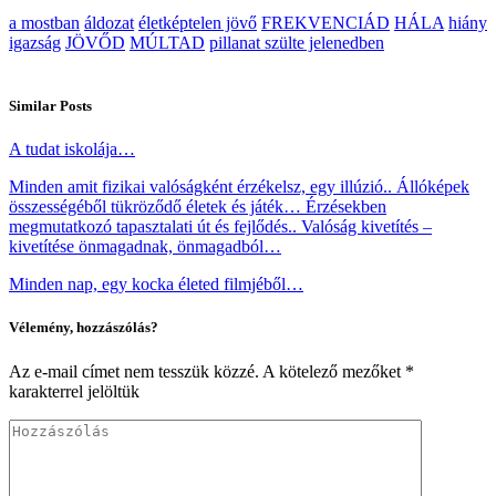
a mostban
áldozat
életképtelen jövő
FREKVENCIÁD
HÁLA
hiány
igazság
JÖVŐD
MÚLTAD
pillanat szülte jelenedben
Similar Posts
A tudat iskolája…
Minden amit fizikai valóságként érzékelsz, egy illúzió.. Állóképek
összességéből tükröződő életek és játék… Érzésekben
megmutatkozó tapasztalati út és fejlődés.. Valóság kivetítés –
kivetítése önmagadnak, önmagadból…
Minden nap, egy kocka életed filmjéből…
Vélemény, hozzászólás?
Az e-mail címet nem tesszük közzé.
A kötelező mezőket
*
karakterrel jelöltük