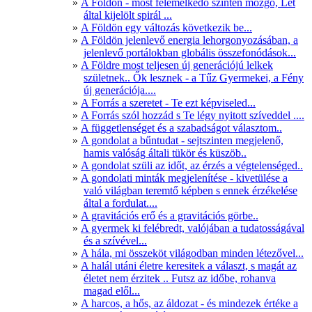
A Földön - most felemelkedő szinten mozgó, Lét
által kijelölt spirál ...
A Földön egy változás következik be...
A Földön jelenlevő energia lehorgonyozásában, a
jelenlevő portálokban globális összefonódások...
A Földre most teljesen új generációjú lelkek
születnek.. Ők lesznek - a Tűz Gyermekei, a Fény
új generációja....
A Forrás a szeretet - Te ezt képviseled...
A Forrás szól hozzád s Te légy nyitott szíveddel ....
A függetlenséget és a szabadságot választom..
A gondolat a bűntudat - sejtszinten megjelenő,
hamis valóság általi tükör és küszöb..
A gondolat szüli az időt, az érzés a végtelenséged..
A gondolati minták megjelenítése - kivetülése a
való világban teremtő képben s ennek érzékelése
által a fordulat....
A gravitációs erő és a gravitációs görbe..
A gyermek ki felébredt, valójában a tudatosságával
és a szívével...
A hála, mi összeköt világodban minden létezővel...
A halál utáni életre keresitek a választ, s magát az
életet nem érzitek .. Futsz az időbe, rohanva
magad elől...
A harcos, a hős, az áldozat - és mindezek értéke a