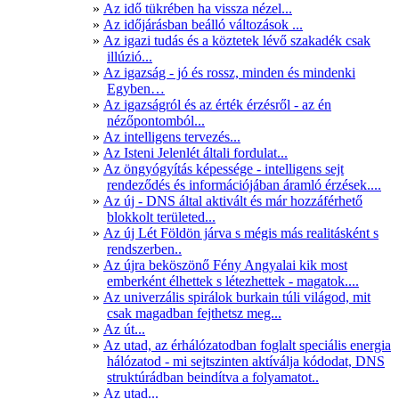
Az idő tükrében ha vissza nézel...
Az időjárásban beálló változások ...
Az igazi tudás és a köztetek lévő szakadék csak
illúzió...
Az igazság - jó és rossz, minden és mindenki
Egyben…
Az igazságról és az érték érzésről - az én
nézőpontomból...
Az intelligens tervezés...
Az Isteni Jelenlét általi fordulat...
Az öngyógyítás képessége - intelligens sejt
rendeződés és információjában áramló érzések....
Az új - DNS által aktivált és már hozzáférhető
blokkolt területed...
Az új Lét Földön járva s mégis más realitásként s
rendszerben..
Az újra beköszönő Fény Angyalai kik most
emberként élhettek s létezhettek - magatok....
Az univerzális spirálok burkain túli világod, mit
csak magadban fejthetsz meg...
Az út...
Az utad, az érhálózatodban foglalt speciális energia
hálózatod - mi sejtszinten aktíválja kódodat, DNS
struktúrádban beindítva a folyamatot..
Az utad...