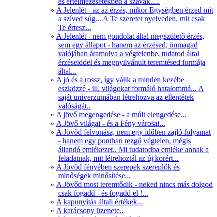
és értelmezésetekben a szavak.....
A Jelenlét - az az érzés, mikor Egységben érzed mit
a szíved súg... A Te szeretet nyelveden, mit csak
Te értesz...
A Jelenlét - nem gondolat által megszülető érzés,
sem egy állapot - hanem az érzésed, önmagad
valójában áramolva a végtelenbe, tudatod által
érzéseiddel és megnyilvánult teremtésed formája
által...
A jó és a rossz, így válik a minden kezébe
eszközzé - ill. világokat formáló hatalommá... A
saját univerzumában létrehozva az ellentétek
valóságát..
A jövő megengedése - a múlt elengedése...
A Jövő világai - és a Fény városai...
A Jövőd felvonása, nem egy időben zajló folyamat
- hanem egy pontban rezgő végtelen, mégis
állandó emlékezet.. Mi tudatodba emléke annak a
feladatnak, mit létrehoztál az új korért...
A Jövőd fényében szerepek szereplők és
minőségek minősítése...
A Jövőd most teremtődik - neked nincs más dolgod
csak fogadd - és fogadd el !...
A kapunyitás általi értékek...
A karácsony üzenete..