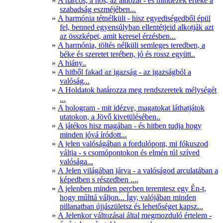
A harcos, a hős, az áldozat - és mindezek értéke a
szabadság eszméjében...
A harmónia tétnélküli - hisz egyediségedből épül
fel, benned egyensúlyban ellentétjeid alkotják azt
az összképet, amit keresel érzésben...
A harmónia, töltés nélküli semleges teredben, a
béke és szeretet terében, jó és rossz együtt..
A hiány..
A hitből fakad az igazság - az igazságból a
valóság...
A Holdatok határozza meg rendszeretek mélységét
...
A hologram - mit idézve, magatokat láthatjátok
utatokon, a Jövő kivetülésében..
A játékos hisz magában - és hitben tudja hogy
minden jóvá íródott...
A jelen valóságában a fordulópont, mi fókuszod
váltja - s csomópontokon és elmén túl szíved
valósága...
A Jelen világában járva - a valóságod arculatában a
képedben s részedben ....
A jelenben minden percben teremtesz egy Én-t,
hogy múlttá váljon... Így, valójában minden
pillanatban újjászületsz és lehetőséget kapsz...
A Jelenkor változásai által megmozduló értelem -