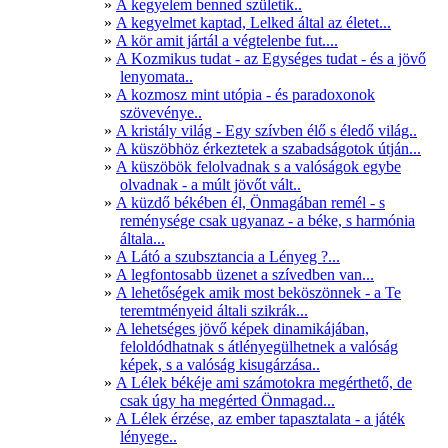
A kegyelem benned születik..
A kegyelmet kaptad, Lelked által az életet...
A kör amit jártál a végtelenbe fut....
A Kozmikus tudat - az Egységes tudat - és a jövő
lenyomata..
A kozmosz mint utópia - és paradoxonok
szövevénye..
A kristály világ - Egy szívben élő s éledő világ..
A küszöbhöz érkeztetek a szabadságotok útján...
A küszöbök felolvadnak s a valóságok egybe
olvadnak - a múlt jövőt vált..
A küzdő békében él, Önmagában remél - s
reménysége csak ugyanaz - a béke, s harmónia
általa...
A Látó a szubsztancia a Lényeg ?...
A legfontosabb üzenet a szívedben van...
A lehetőségek amik most beköszönnek - a Te
teremtményeid általi szikrák...
A lehetséges jövő képek dinamikájában,
feloldódhatnak s átlényegülhetnek a valóság
képek, s a valóság kisugárzása..
A Lélek békéje ami számotokra megérthető, de
csak úgy ha megérted Önmagad...
A Lélek érzése, az ember tapasztalata - a játék
lényege..