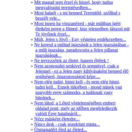
Mit magad sem érzel és hiszel, hogy tudna
megvalósulni teremtésedben...
Most haladj - s mi benned Teremtőd, szólítsd s
beszélj vele...
Most innen ha visszanézed - már múltban ígért
életként pereg a filmed, hisz jelenedben játszod mit
Te jövőnek érzel...
Múlt, Jelen s Jövő - Egy végtelen emlékezetben...
Ne keresd a múltad igazságát a Jelen igazságában -
a múlt igazsága, paradoxonja a Jelen pillanat
igazságának...
Ne tervezzétek az életet, hanem éljétek !
Nem azonosulni senkivel és semmivel, csak a
Jelennel - ez a Jelen nagy kihívásaként benned élő
segítséged, önazonosságod képe....
Nem elég tudni, hinni kell - és nem elég hinni,
tudni kell... Ennek tükrében - mond minek van
nagyobb ereje számodra, a tudásnak vagy
hitednek...
Nem látod, a Léted végtelenségében emberi
oldalad pont, mely az időben megfeledkezik
valódi Énje hatalmáról...
Nézz másként életedre...
Nincs átok - csak gondolati minta...
Önmagadért éled az életed...