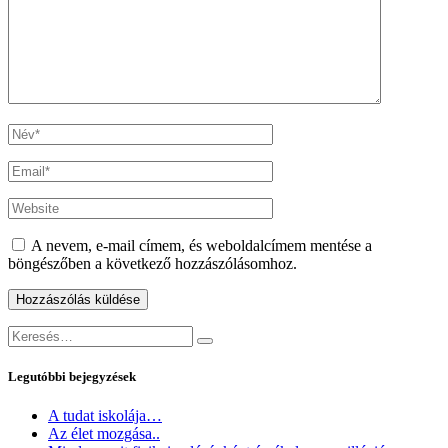
A nevem, e-mail címem, és weboldalcímem mentése a
böngészőben a következő hozzászólásomhoz.
Keresés:
Keresés
Legutóbbi bejegyzések
A tudat iskolája…
Az élet mozgása..