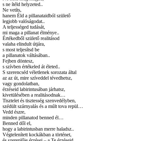
s ne ítéld helyzeted..
Ne vetíts,
hanem Éld a pillanataidból születő
legjobb valóságodat..
A teljességed tudását,
mi maga a pillanat élménye..
Értékedből születő realitásod
valaha elindult útjára,
s most teljesítsd be
a pillanatok váltásában..
Fejben döntesz,
s szívben értékeled át életed..
S szerencséd véletlenek sorozata által
az az út, mire szíveddel tévedhetsz,
vagy gondolatban,
érzéseid labirintusában járhatsz,
kivetülésében a realitásodnak…
Tisztelet és tisztesség szenvedélyben,
szédült szárnyalás és a múlt tova repül…
Vedd észre,
minden pillanatod benned él…
Benned dől el,
hogy a labirintusban merre haladsz..
Végtelenített kockákban a történet,
és szereplője érzései – a Te érzéseid,