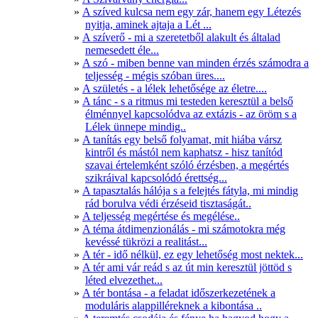
A szíved kulcsa nem egy zár, hanem egy Létezés
nyitja, aminek ajtaja a Lét ...
A szíverő - mi a szeretetből alakult és általad
nemesedett éle...
A szó - miben benne van minden érzés számodra a
teljesség - mégis szóban üres....
A születés - a lélek lehetősége az életre....
A tánc - s a ritmus mi testeden keresztül a belső
élménnyel kapcsolódva az extázis - az öröm s a
Lélek ünnepe mindig..
A tanítás egy belső folyamat, mit hiába vársz
kintről és mástól nem kaphatsz - hisz tanítód
szavai értelemként szóló érzésben, a megértés
szikráival kapcsolódó érettség...
A tapasztalás hálója s a felejtés fátyla, mi mindig
rád borulva védi érzéseid tisztaságát..
A teljesség megértése és megélése..
A téma átdimenzionálás - mi számotokra még
kevéssé tükrözi a realitást...
A tér - idő nélkül, ez egy lehetőség most nektek...
A tér ami vár reád s az út min keresztül jöttöd s
léted elvezethet...
A tér bontása - a feladat időszerkezetének a
moduláris alappilléreknek a kibontása ..