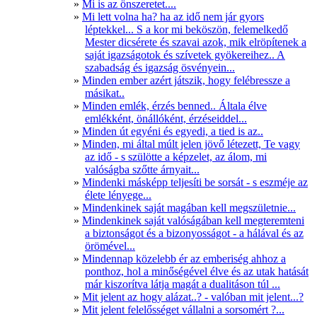
Mi is az önszeretet....
Mi lett volna ha? ha az idő nem jár gyors
léptekkel... S a kor mi beköszön, felemelkedő
Mester dicsérete és szavai azok, mik elröpítenek a
saját igazságotok és szívetek gyökereihez.. A
szabadság és igazság ösvényein...
Minden ember azért játszik, hogy felébressze a
másikat..
Minden emlék, érzés benned.. Általa élve
emlékként, önállóként, érzéseiddel...
Minden út egyéni és egyedi, a tied is az..
Minden, mi által múlt jelen jövő létezett, Te vagy
az idő - s szülötte a képzelet, az álom, mi
valóságba szőtte árnyait...
Mindenki másképp teljesíti be sorsát - s eszméje az
élete lényege...
Mindenkinek saját magában kell megszületnie...
Mindenkinek saját valóságában kell megteremteni
a biztonságot és a bizonyosságot - a hálával és az
örömével...
Mindennap közelebb ér az emberiség ahhoz a
ponthoz, hol a minőségével élve és az utak hatását
már kiszorítva látja magát a dualitáson túl ...
Mit jelent az hogy alázat..? - valóban mit jelent...?
Mit jelent felelősséget vállalni a sorsomért ?...