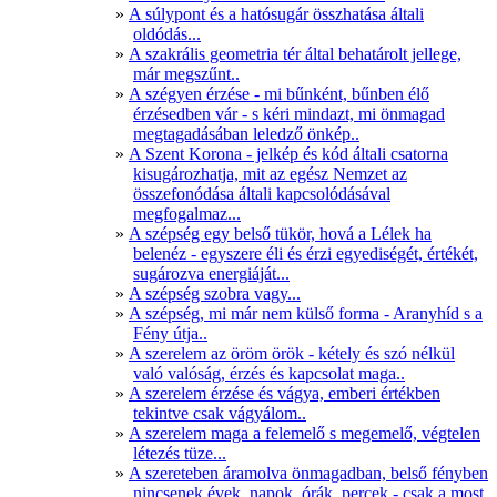
A súlypont és a hatósugár összhatása általi
oldódás...
A szakrális geometria tér által behatárolt jellege,
már megszűnt..
A szégyen érzése - mi bűnként, bűnben élő
érzésedben vár - s kéri mindazt, mi önmagad
megtagadásában leledző önkép..
A Szent Korona - jelkép és kód általi csatorna
kisugározhatja, mit az egész Nemzet az
összefonódása általi kapcsolódásával
megfogalmaz...
A szépség egy belső tükör, hová a Lélek ha
belenéz - egyszere éli és érzi egyediségét, értékét,
sugározva energiáját...
A szépség szobra vagy...
A szépség, mi már nem külső forma - Aranyhíd s a
Fény útja..
A szerelem az öröm örök - kétely és szó nélkül
való valóság, érzés és kapcsolat maga..
A szerelem érzése és vágya, emberi értékben
tekintve csak vágyálom..
A szerelem maga a felemelő s megemelő, végtelen
létezés tüze...
A szereteben áramolva önmagadban, belső fényben
nincsenek évek, napok, órák, percek - csak a most