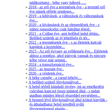
találkozhatsz - béke vagy háború .....
2018 - az erő éve a teremtések éve - a teremtő erő
éve minek előjele semleges...
2019 - a kihívások, a változások és változtatások
éve...
2020 - a kívánságok és az elengedések éve - s
mihez ragaszkodsz csak hátráltat téged..
2021 - a Csillag éve, ami belőled indul útjára..
Belőled születik az új lehetőség és tér...
2022 - a teremtésetek éve - s az életetek kulcsát
kapjátok a kezetekbe...
2023 - Az erő és/vagy az erőtlenség éve... Elértetek
ahhoz a ponthoz, ahol irányok vannak és nincsen
kőbe vésve már semmi..
2024 - a transzformáció éve...
2025 - az igazság éve..
2026 - a végletek éve..
A béke csendje - a csend békéje....
A belőled születő fénykristályod...
A belső térből kiinduló örvény, mi az emelkedési
csúcsban kapcsol össze tudatod által - s tudati
utadban minden létező részeddel egységben...
A benned lévő fénykristályod által kódod kinyílik -
és áthaladhatsz belső teredből nyíló
fénytemplomod ajtaján...