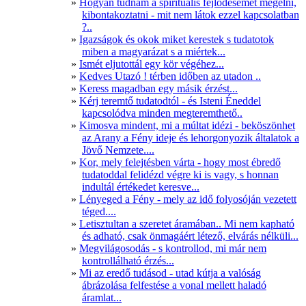
Hogyan tudnám a spirituális fejlődésemet megélni,
kibontakoztatni - mit nem látok ezzel kapcsolatban
?..
Igazságok és okok miket kerestek s tudatotok
miben a magyarázat s a miértek...
Ismét eljutottál egy kör végéhez...
Kedves Utazó ! térben időben az utadon ..
Keress magadban egy másik érzést...
Kérj teremtő tudatodtól - és Isteni Éneddel
kapcsolódva minden megteremthető..
Kimosva mindent, mi a múltat idézi - beköszönhet
az Arany a Fény ideje és lehorgonyozik általatok a
Jövő Nemzete....
Kor, mely felejtésben várta - hogy most ébredő
tudatoddal felidézd végre ki is vagy, s honnan
indultál értékedet keresve...
Lényeged a Fény - mely az idő folyosóján vezetett
téged....
Letisztultan a szeretet áramában.. Mi nem kapható
és adható, csak önmagáért létező, elvárás nélküli...
Megvilágosodás - s kontrollod, mi már nem
kontrollálható érzés...
Mi az eredő tudásod - utad kútja a valóság
ábrázolása felfestése a vonal mellett haladó
áramlat...