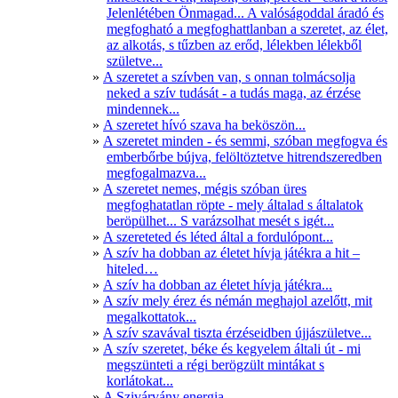
Jelenlétében Önmagad... A valóságoddal áradó és
megfogható a megfoghattlanban a szeretet, az élet,
az alkotás, s tűzben az erőd, lélekben lélekből
születve...
A szeretet a szívben van, s onnan tolmácsolja
neked a szív tudását - a tudás maga, az érzése
mindennek...
A szeretet hívó szava ha beköszön...
A szeretet minden - és semmi, szóban megfogva és
emberbőrbe bújva, felöltöztetve hitrendszeredben
megfogalmazva...
A szeretet nemes, mégis szóban üres
megfoghatatlan röpte - mely általad s általatok
beröpülhet... S varázsolhat mesét s igét...
A szereteted és léted által a fordulópont...
A szív ha dobban az életet hívja játékra a hit –
hiteled…
A szív ha dobban az életet hívja játékra...
A szív mely érez és némán meghajol azelőtt, mit
megalkottatok...
A szív szavával tiszta érzéseidben újjászületve...
A szív szeretet, béke és kegyelem általi út - mi
megszünteti a régi berögzült mintákat s
korlátokat...
A Szivárvány energia...