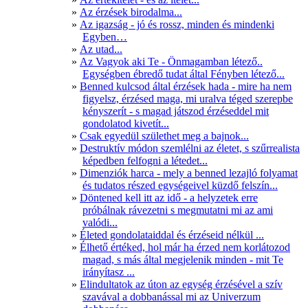
Az érzések birodalma...
Az igazság - jó és rossz, minden és mindenki
Egyben…
Az utad...
Az Vagyok aki Te - Önmagamban létező..
Egységben ébredő tudat által Fényben létező...
Benned kulcsod által érzések hada - mire ha nem
figyelsz, érzésed maga, mi uralva téged szerepbe
kényszerít - s magad játszod érzéseddel mit
gondolatod kivetít...
Csak egyedül születhet meg a bajnok...
Destruktív módon szemlélni az életet, s szűrrealista
képedben felfogni a létedet...
Dimenziók harca - mely a benned lezajló folyamat
és tudatos részed egységeivel küzdő felszín...
Döntened kell itt az idő - a helyzetek erre
próbálnak rávezetni s megmutatni mi az ami
valódi...
Életed gondolataiddal és érzéseid nélkül ...
Élhető értéked, hol már ha érzed nem korlátozod
magad, s más által megjelenik minden - mit Te
irányítasz ...
Elindultatok az úton az egység érzésével a szív
szavával a dobbanással mi az Univerzum