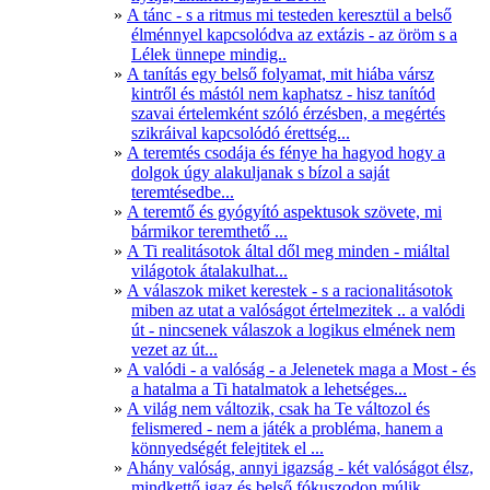
A tánc - s a ritmus mi testeden keresztül a belső
élménnyel kapcsolódva az extázis - az öröm s a
Lélek ünnepe mindig..
A tanítás egy belső folyamat, mit hiába vársz
kintről és mástól nem kaphatsz - hisz tanítód
szavai értelemként szóló érzésben, a megértés
szikráival kapcsolódó érettség...
A teremtés csodája és fénye ha hagyod hogy a
dolgok úgy alakuljanak s bízol a saját
teremtésedbe...
A teremtő és gyógyító aspektusok szövete, mi
bármikor teremthető ...
A Ti realitásotok által dől meg minden - miáltal
világotok átalakulhat...
A válaszok miket kerestek - s a racionalitásotok
miben az utat a valóságot értelmezitek .. a valódi
út - nincsenek válaszok a logikus elmének nem
vezet az út...
A valódi - a valóság - a Jelenetek maga a Most - és
a hatalma a Ti hatalmatok a lehetséges...
A világ nem változik, csak ha Te változol és
felismered - nem a játék a probléma, hanem a
könnyedségét felejtitek el ...
Ahány valóság, annyi igazság - két valóságot élsz,
mindkettő igaz és belső fókuszodon múlik