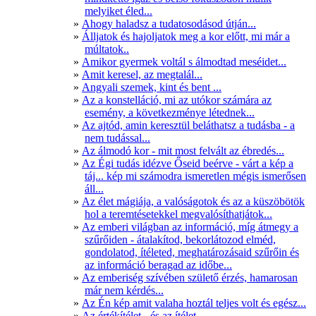
melyiket éled...
Ahogy haladsz a tudatosodásod útján...
Álljatok és hajoljatok meg a kor előtt, mi már a
múltatok..
Amikor gyermek voltál s álmodtad meséidet...
Amit keresel, az megtalál...
Angyali szemek, kint és bent ...
Az a konstelláció, mi az utókor számára az
esemény, a következménye létednek...
Az ajtód, amin keresztül beláthatsz a tudásba - a
nem tudással...
Az álmodó kor - mit most felvált az ébredés...
Az Égi tudás idézve Őseid beérve - várt a kép a
táj... kép mi számodra ismeretlen mégis ismerősen
áll...
Az élet mágiája, a valóságotok és az a küszöbötök
hol a teremtésetekkel megvalósíthatjátok...
Az emberi világban az információ, míg átmegy a
szűrőiden - átalakítod, bekorlátozod elméd,
gondolatod, ítéleted, meghatározásaid szűrőin és
az információ beragad az időbe...
Az emberiség szívében születő érzés, hamarosan
már nem kérdés...
Az Én kép amit valaha hoztál teljes volt és egész...
Az értékítélet - és az ítélet...