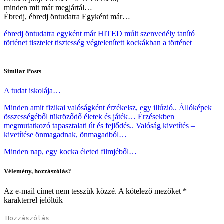
minden mit már megjártál…
Ébredj, ébredj öntudatra Egyként már…
ébredj öntudatra egyként már
HITED
múlt
szenvedély
tanító
történet
tisztelet
tisztesség
végtelenített kockákban a történet
Similar Posts
A tudat iskolája…
Minden amit fizikai valóságként érzékelsz, egy illúzió.. Állóképek
összességéből tükröződő életek és játék… Érzésekben
megmutatkozó tapasztalati út és fejlődés.. Valóság kivetítés –
kivetítése önmagadnak, önmagadból…
Minden nap, egy kocka életed filmjéből…
Vélemény, hozzászólás?
Az e-mail címet nem tesszük közzé.
A kötelező mezőket
*
karakterrel jelöltük