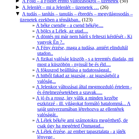
►
A Föld – a Földet érintő változásokról – üzenetek
(50)
►
A Jelenlét – mi a Jelenlét – üzenetek …
(26)
▼
A tudás – tanítás – tanulás – ébredés – megvilágosodás –
üzenetek ezekben a témákban..
(123)
A béke csendje - a csend békéje....
A bölcs a Lélek, az utad....
A döntés mi már nem hárít s felteszi kérdését - Ki
vagyok Én ?..
A Fény érzése, maga a tudása, amiért elindultál
utadon..
A fizikai valóság küszöb - s a teremtés diadala, mi
most a küszöbön - nyissál be és éld....
A fókuszod beállítása a tudatossággal..
A hitből fakad az igazság - az igazságból a
valóság...
A Jelenkor változásai által megmozduló értelem -
és értelmezésetekben a szavak.....
A jó és a rossz, így válik a minden kezébe
eszközzé - ill. világokat formáló hatalommá... A
saját univerzumában létrehozva az ellentétek
valóságát..
A Lélek békéje ami számotokra megérthető, de
csak úgy ha megérted Önmagad...
A Lélek érzése, az ember tapasztalata - a játék
lényege..