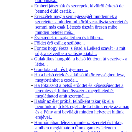
dobbanása..
Emberi játszmák és szerepek, kívülről érkező de
benned dúló csaták…
Érezzétek meg a semlegességét mindennek a
szeretettel - minden mi körül vesz tiszta szeretet és
semmi más csak Létezés tisztán üresen mibe
minden belefér már...
Évezredek utazója térben és időben...
Földet érő csillag szülötte...
Fontos hogy érezz, s értsd a Lelked szavát - s mit
súg, a szívedbe a valóság kiabál..
Galaktikus hangoló, a belső lét téren át vezetve - a
létbe...
Gondolataid - és figyelmed...
Ha a belső érték és a külső tükör egységben lesz,
megtörténhet a csoda...
Ha fókuszod a belső erőddel és képességeddel a
teremtéssel, hitben összeér - megélheted és
megláthatod amit szeretnél......
Habár az élet próbái felhőként takarják el a
bennünk rejlő kék eget - de Lelkünk ereje az a nap
és a Fény ami bevilágít minden helyzetet hitünk
erejével..
Harmóniában létezik minden.. Szeretet és tükör,
amiben megláthatom Önmagam és Jelenem...