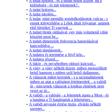
A tudat holonja - és a tudati holon között, mi a
különbség - és mit jelentenek?..
A tudat holonja...
A tudat iskolája...
A tudat, mint mentális gondolkodásotok csúcsa - s
ennek kifejeződése a Lélek általi folyamat, aminek
első hírnökei Ti vagytok ...
A tudati blokk oldásával, egy más volumenű világ
köszönt most be...
A tudati dimenziók frekvencia hangolásával
kapcsolódva ...
A tudati tágulásotok..
A tudatos és teremtése a Jövő kép...
A tudatos részed....
A tükör - és pecsétedben oldozó kulcsod...
A vágy, a vágy nélküli tüzem, miben megszólított
belső hangom s miben szól belső dallamom..
A válaszok miket kerestek - s a racionalitásotok
miben az utat a valóságot értelmezitek .. a valódi
út - nincsenek válaszok a logikus elmének nem
vezet az út...
A valódi - a valóság - a Jelenetek maga a Most - és
a hatalma a Ti hatalmatok a lehetséges...
A valódi anyaság érzése tiszta, elvárás nélküli
szeretet...