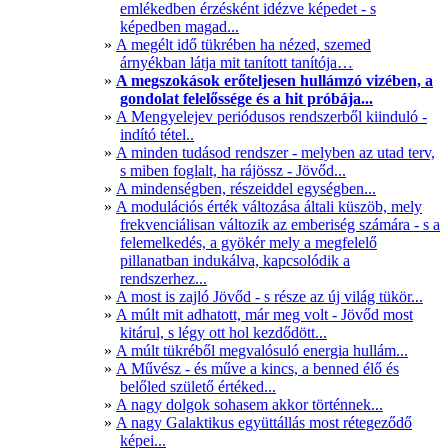
emlékedben érzésként idézve képedet - s
képedben magad...
A megélt idő tükrében ha nézed, szemed
árnyékban látja mit tanított tanítója…
A megszokások erőteljesen hullámzó vizében, a
gondolat felelőssége és a hit próbája...
A Mengyelejev periódusos rendszerből kiinduló -
indító tétel..
A minden tudásod rendszer - melyben az utad terv,
s miben foglalt, ha rájössz - Jövőd...
A mindenségben, részeiddel egységben...
A modulációs érték változása általi küszöb, mely
frekvenciálisan változik az emberiség számára - s a
felemelkedés, a gyökér mely a megfelelő
pillanatban indukálva, kapcsolódik a
rendszerhez...
A most is zajló Jövőd - s része az új világ tükör...
A múlt mit adhatott, már meg volt - Jövőd most
kitárul, s légy ott hol kezdődött...
A múlt tükréből megvalósuló energia hullám...
A Művész - és műve a kincs, a benned élő és
belőled születő értéked...
A nagy dolgok sohasem akkor történnek...
A nagy Galaktikus együttállás most rétegeződő
képei...