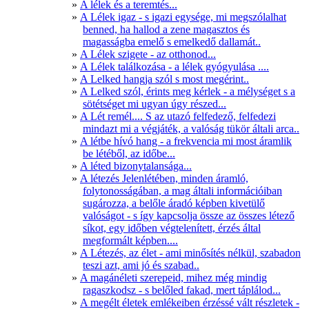
A lélek és a teremtés...
A Lélek igaz - s igazi egysége, mi megszólalhat
benned, ha hallod a zene magasztos és
magasságba emelő s emelkedő dallamát..
A Lélek szigete - az otthonod...
A Lélek találkozása - a lélek gyógyulása ....
A Lelked hangja szól s most megérint..
A Lelked szól, érints meg kérlek - a mélységet s a
sötétséget mi ugyan úgy részed...
A Lét remél.... S az utazó felfedező, felfedezi
mindazt mi a végjáték, a valóság tükör általi arca..
A létbe hívó hang - a frekvencia mi most áramlik
be létéből, az időbe...
A léted bizonytalansága...
A létezés Jelenlétében, minden áramló,
folytonosságában, a mag általi információiban
sugározza, a belőle áradó képben kivetülő
valóságot - s így kapcsolja össze az összes létező
síkot, egy időben végtelenített, érzés által
megformált képben....
A Létezés, az élet - ami minősítés nélkül, szabadon
teszi azt, ami jó és szabad..
A magánéleti szerepeid, mihez még mindig
ragaszkodsz - s belőled fakad, mert táplálod...
A megélt életek emlékeiben érzéssé vált részletek -