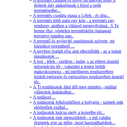
A teremtés csodája és fénye ha hagyod hogy a
dolgok úgy alakuljanak s bízol a saját
teremtésedbe...
A teremtés csodája maga a Lélek - és útja...
A teremtés több mint egy kép - a teremtés egy
rendszer, amiben a világod megnyilvánul.. S Te
benne élsz, végtelen teremtésként önmagad
teremtve minden nap..
A teremtő és gyógyító aspektusok szövete, mi
bármikor teremthető ...
A tervben foglalt rész ami elkezdődik - az a tudati
tágulásotok ...
A test - lélek - szellem - tudat, s az ebben áramló
információs tér - valamint a testen belüli
makrokozmosz - mi intelligens rendszerében
kódolt egészség és egészséges rendszerben áramló
tér..
A Ti realitásotok által dől meg minden - miáltal
világotok átalakulhat...
A tudásod ...
A tudásotok felkészülőben a bolygón - szintek mik
elérhetőek ezáltal...
A tudásotok kulcsa mely a kezedbe ért...
A tudásotok már megszületett - s mit valaha
őriztetek erre az időre, most használhatjátok...