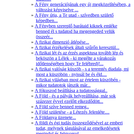
A Fény generációjának egy új megközelítésében, a
változást képviselve ...
A Fény útja, a Te utad - szívedben születő
képedben...
A Fényben szereplő barátaid kiknek emléke
benned él s tudatod ha megengeded velük
összeér...
A fizikai dimenzió átlépése...
A fizikai érzékelések általi szűrőn keresztül...
A fizikai lét és az érzés aspektusa tovább lép és
beköszön a Lélek - ki megélte a várakozás
időtlenségében hogy Te felébredj!...
A fizikai valóság küszöb - s a teremtés diadala, mi
most a küszöbön - nyissál be és éld....
A fizikai világban most az értelem küszöbén -
mikor tudatotok játszik már...
A fókuszod beállítása a tudatossággal..
A Föld - és a pályák helyreállítása, már sok
százezer évvel ezelőtt elkezdődött...
A Föld szíve benned remeg..
A Föld születése - a Létezés Jelenléte....
A Földanya üzenete...
A földi és égi tudás összegződésével az emberi
tudat, melynek tágulásával az emelkedésetek
megindul és felgyorsul...