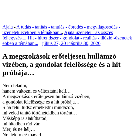
Ajala
-
A tudás - tanítás - tanulás - ébredés - megvilágosodás -
üzenetek ezekben a témákban..
,
Ajala üzenetei - az összes
feljegyzés...
,
Hit - hitrendszer - gondolat - realitás - illúzió -üzenetek
ebben a témában...
-
július 27, 2014
április 30, 2026
A megszokások erőteljesen hullámzó
vizében, a gondolat felelőssége és a hit
próbája…
Nem feladni,
hanem változni és változtatni kell…
A megszokások erőteljesen hullámzó vizében,
a gondolat felelőssége és a hit próbája…
S ha felül tudsz emelkedni mindazon,
mi veled tanító történeteidben történt…
Másképp is alakíthatod,
mi hitedben rád vár..
Merj és ne ítélj…
Ne ítéld meg magad,