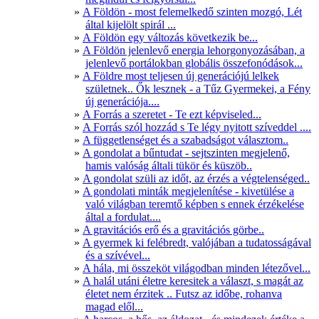
A Földön - most felemelkedő szinten mozgó, Lét
által kijelölt spirál ...
A Földön egy változás következik be...
A Földön jelenlevő energia lehorgonyozásában, a
jelenlevő portálokban globális összefonódások...
A Földre most teljesen új generációjú lelkek
születnek.. Ők lesznek - a Tűz Gyermekei, a Fény
új generációja....
A Forrás a szeretet - Te ezt képviseled...
A Forrás szól hozzád s Te légy nyitott szíveddel ....
A függetlenséget és a szabadságot választom..
A gondolat a bűntudat - sejtszinten megjelenő,
hamis valóság általi tükör és küszöb..
A gondolat szüli az időt, az érzés a végtelenséged..
A gondolati minták megjelenítése - kivetülése a
való világban teremtő képben s ennek érzékelése
által a fordulat....
A gravitációs erő és a gravitációs görbe..
A gyermek ki felébredt, valójában a tudatosságával
és a szívével...
A hála, mi összeköt világodban minden létezővel...
A halál utáni életre keresitek a választ, s magát az
életet nem érzitek .. Futsz az időbe, rohanva
magad elől...