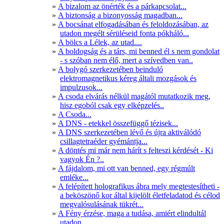
A bizalom az önérték és a párkapcsolat...
A biztonság a bizonyosság magadban...
A bocsánat elfogadásában és feloldozásában, az
utadon megélt sérüléseid fonta pókháló...
A bölcs a Lélek, az utad....
A boldogság és a társ, mi benned él s nem gondolat
- s szóban nem élő, mert a szívedben van..
A bolygó szerkezetében beinduló
elektromagnetikus kéreg általi mozgások és
impulzusok...
A csoda elvárás nélkül magától mutatkozik meg,
hisz egoból csak egy elképzelés..
A Csoda...
A DNS - etekkel összefüggő tézisek...
A DNS szerkezetében lévő és újra aktiválódó
csillagtetraéder gyémántja...
A döntés mi már nem hárít s felteszi kérdését - Ki
vagyok Én ?..
A fájdalom, mi ott van benned, egy régmúlt
emléke...
A felépített holografikus ábra mely megtestesítheti -
a beköszönő kor által kijelölt életfeladatod és célod
megvalósulásának tükrét...
A Fény érzése, maga a tudása, amiért elindultál
utadon..