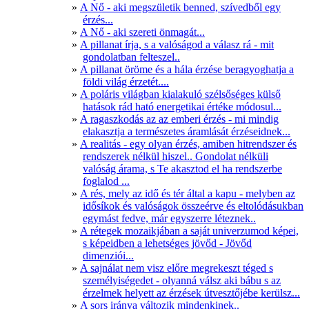
A Nő - aki megszületik benned, szívedből egy
érzés...
A Nő - aki szereti önmagát...
A pillanat írja, s a valóságod a válasz rá - mit
gondolatban felteszel..
A pillanat öröme és a hála érzése beragyoghatja a
földi világ érzetét....
A poláris világban kialakuló szélsőséges külső
hatások rád ható energetikai értéke módosul...
A ragaszkodás az az emberi érzés - mi mindig
elakasztja a természetes áramlását érzéseidnek...
A realitás - egy olyan érzés, amiben hitrendszer és
rendszerek nélkül hiszel.. Gondolat nélküli
valóság árama, s Te akasztod el ha rendszerbe
foglalod ...
A rés, mely az idő és tér által a kapu - melyben az
idősíkok és valóságok összeérve és eltolódásukban
egymást fedve, már egyszerre léteznek..
A rétegek mozaikjában a saját univerzumod képei,
s képeidben a lehetséges jövőd - Jövőd
dimenziói...
A sajnálat nem visz előre megrekeszt téged s
személyiségedet - olyanná válsz aki bábu s az
érzelmek helyett az érzések útvesztőjébe kerülsz...
A sors iránya változik mindenkinek..