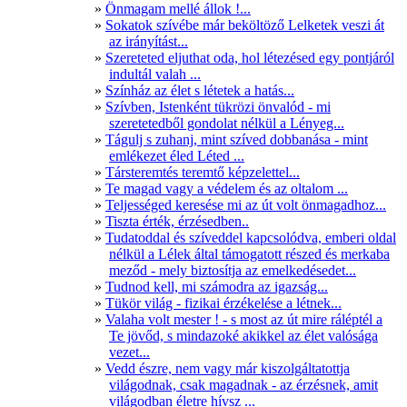
Önmagam mellé állok !...
Sokatok szívébe már beköltöző Lelketek veszi át
az irányítást...
Szereteted eljuthat oda, hol létezésed egy pontjáról
indultál valah ...
Színház az élet s létetek a hatás...
Szívben, Istenként tükrözi önvalód - mi
szeretetedből gondolat nélkül a Lényeg...
Tágulj s zuhanj, mint szíved dobbanása - mint
emlékezet éled Léted ...
Társteremtés teremtő képzelettel...
Te magad vagy a védelem és az oltalom ...
Teljességed keresése mi az út volt önmagadhoz...
Tiszta érték, érzésedben..
Tudatoddal és szíveddel kapcsolódva, emberi oldal
nélkül a Lélek által támogatott részed és merkaba
meződ - mely biztosítja az emelkedésedet...
Tudnod kell, mi számodra az igazság...
Tükör világ - fizikai érzékelése a létnek...
Valaha volt mester ! - s most az út mire ráléptél a
Te jövőd, s mindazoké akikkel az élet valósága
vezet...
Vedd észre, nem vagy már kiszolgáltatottja
világodnak, csak magadnak - az érzésnek, amit
világodban életre hívsz ...