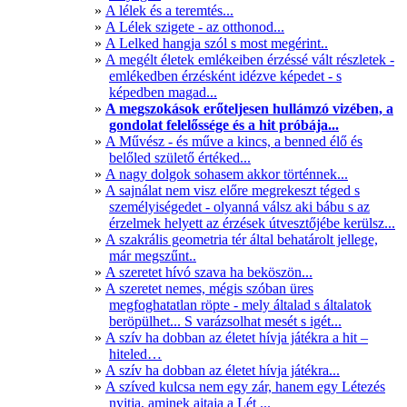
A lélek és a teremtés...
A Lélek szigete - az otthonod...
A Lelked hangja szól s most megérint..
A megélt életek emlékeiben érzéssé vált részletek -
emlékedben érzésként idézve képedet - s
képedben magad...
A megszokások erőteljesen hullámzó vizében, a
gondolat felelőssége és a hit próbája...
A Művész - és műve a kincs, a benned élő és
belőled születő értéked...
A nagy dolgok sohasem akkor történnek...
A sajnálat nem visz előre megrekeszt téged s
személyiségedet - olyanná válsz aki bábu s az
érzelmek helyett az érzések útvesztőjébe kerülsz...
A szakrális geometria tér által behatárolt jellege,
már megszűnt..
A szeretet hívó szava ha beköszön...
A szeretet nemes, mégis szóban üres
megfoghatatlan röpte - mely általad s általatok
beröpülhet... S varázsolhat mesét s igét...
A szív ha dobban az életet hívja játékra a hit –
hiteled…
A szív ha dobban az életet hívja játékra...
A szíved kulcsa nem egy zár, hanem egy Létezés
nyitja, aminek ajtaja a Lét ...