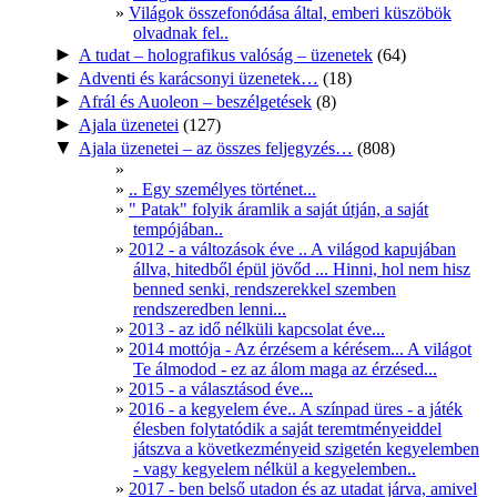
Világok összefonódása által, emberi küszöbök
olvadnak fel..
►
A tudat – holografikus valóság – üzenetek
(64)
►
Adventi és karácsonyi üzenetek…
(18)
►
Afrál és Auoleon – beszélgetések
(8)
►
Ajala üzenetei
(127)
▼
Ajala üzenetei – az összes feljegyzés…
(808)
.. Egy személyes történet...
" Patak" folyik áramlik a saját útján, a saját
tempójában..
2012 - a változások éve .. A világod kapujában
állva, hitedből épül jövőd ... Hinni, hol nem hisz
benned senki, rendszerekkel szemben
rendszeredben lenni...
2013 - az idő nélküli kapcsolat éve...
2014 mottója - Az érzésem a kérésem... A világot
Te álmodod - ez az álom maga az érzésed...
2015 - a választásod éve...
2016 - a kegyelem éve.. A színpad üres - a játék
élesben folytatódik a saját teremtményeiddel
játszva a következményeid szigetén kegyelemben
- vagy kegyelem nélkül a kegyelemben..
2017 - ben belső utadon és az utadat járva, amivel