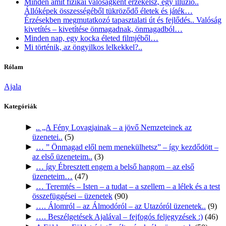
Minden amit fizikai valóságként érzékelsz, egy illúzió..
Állóképek összességéből tükröződő életek és játék…
Érzésekben megmutatkozó tapasztalati út és fejlődés.. Valóság
kivetítés – kivetítése önmagadnak, önmagadból…
Minden nap, egy kocka életed filmjéből…
Mi történik, az öngyilkos lelkekkel?..
Rólam
Ajala
Kategóriák
►
.. „A Fény Lovagjainak – a jövő Nemzeteinek az
üzenetei..
(5)
►
… ” Önmagad elől nem menekülhetsz” – így kezdődött –
az első üzeneteim..
(3)
►
… így Ébresztett engem a belső hangom – az első
üzeneteim…
(47)
►
… Teremtés – Isten – a tudat – a szellem – a lélek és a test
összefüggései – üzenetek
(90)
►
…. Álomról – az Álmodóról – az Utazóról üzenetek..
(9)
►
…. Beszélgetések Ajalával – fejfogós feljegyzések :)
(46)