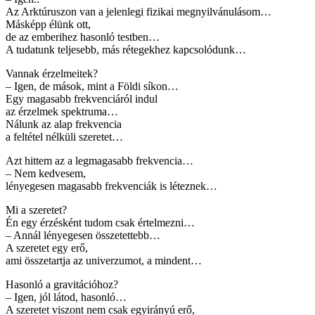
Az Arktúruszon van a jelenlegi fizikai megnyilvánulásom…
Másképp élünk ott,
de az emberihez hasonló testben…
A tudatunk teljesebb, más rétegekhez kapcsolódunk…
Vannak érzelmeitek?
– Igen, de mások, mint a Földi síkon…
Egy magasabb frekvenciáról indul
az érzelmek spektruma…
Nálunk az alap frekvencia
a feltétel nélküli szeretet…
Azt hittem az a legmagasabb frekvencia…
– Nem kedvesem,
lényegesen magasabb frekvenciák is léteznek…
Mi a szeretet?
Én egy érzésként tudom csak értelmezni…
– Annál lényegesen összetettebb…
A szeretet egy erő,
ami összetartja az univerzumot, a mindent…
Hasonló a gravitációhoz?
– Igen, jól látod, hasonló…
A szeretet viszont nem csak egyirányú erő,