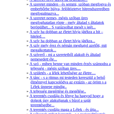
A szeretet minden - és semmi, szóban megfogva és
emberbőrbe bújva, felöltöztetve hitrendszeredben
megfogalmazva...
A szeretet nemes, mégis szóban üres
megfoghatatlan röpte - mely általad s általatok
beröpülhet... S varázsolhat mesét s igét...
A szív ha dobban az életet hívja játékra a hit –
hiteled…
A szív ha dobban az életet hívja játékra...
A szív mely érez és némán meghajol azelőtt, mit
megalkottatok...
A szíverő - mi a szeretetből alakult és általad
nemesedett éle...
A szó - miben benne van minden érzés számodra a
teljesség - mégis szóban üres....
A születés - a lélek lehetősége az életre....
A tánc - s a ritmus mi testeden keresztül a belső
élménnyel kapcsolódva az extázis - az öröm s a
Lélek ünnepe mindig..
A teljesség megértése és megélése..
A teremtés csodája és fénye ha hagyod hogy a
dolgok úgy alakuljanak s bízol a saját
teremtésedbe...
A teremtés csodája maga a Lélek - és útja...