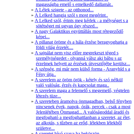
magasságba emelő s emelkedő dallamát..
A Lélek szigete - az otthonod...
A Lelked hangja szól s most megérint..
A Lelked szól, érints meg kérlek - a mélységet s a
sötétséget mi ugyan úgy részed...
A nagy Galaktikus együttállás most rétegeződő
képei...
A pillanat öröme és a hála érzése beragyoghatja a
földi világ érzetét....
A sajnálat nem visz előre megrekeszt téged s
személyiségedet - olyanná válsz aki bábu s az
érzelmek helyett az érzések útvesztőjébe kerülsz...
A szépség, mi már nem külső forma - Aranyhíd s a
Fény útja..
A szerelem az öröm örök - kétely és szó nélkül
való valóság, érzés és kapcsolat maga..
A szerelem maga a felemelő s megemelő, végtelen
létezés tüze...
A szereteben áramolva önmagadban, belső fényben
nincsenek évek, napok, órák, percek - csak a most
Jelenlétében Önmagad... A valóságoddal áradó és
megfogható a megfoghattlanban a szeretet, az élet,
az alkotás, s tűzben az erőd, lélekben lélekből
születve...
A szeretet hívó szava ha beköszön...