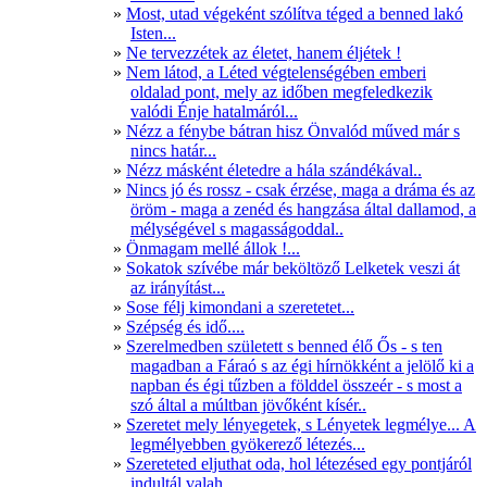
Most, utad végeként szólítva téged a benned lakó
Isten...
Ne tervezzétek az életet, hanem éljétek !
Nem látod, a Léted végtelenségében emberi
oldalad pont, mely az időben megfeledkezik
valódi Énje hatalmáról...
Nézz a fénybe bátran hisz Önvalód műved már s
nincs határ...
Nézz másként életedre a hála szándékával..
Nincs jó és rossz - csak érzése, maga a dráma és az
öröm - maga a zenéd és hangzása által dallamod, a
mélységével s magasságoddal..
Önmagam mellé állok !...
Sokatok szívébe már beköltöző Lelketek veszi át
az irányítást...
Sose félj kimondani a szeretetet...
Szépség és idő....
Szerelmedben született s benned élő Ős - s ten
magadban a Fáraó s az égi hírnökként a jelölő ki a
napban és égi tűzben a földdel összeér - s most a
szó által a múltban jövőként kísér..
Szeretet mely lényegetek, s Lényetek legmélye... A
legmélyebben gyökerező létezés...
Szereteted eljuthat oda, hol létezésed egy pontjáról
indultál valah ...