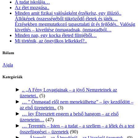
A tudat iskolája…
Az élet mozgása..
Minden amit fizikai valóságként érzékelsz, egy illúzió..
Állóképek összességéből tükröződő életek és játék…
Érzésekben megmutatkozó tapasztalati út és fejlődés.. Valóság
kivetítés – kivetítése önmagadnak, önmagadból…
Minden nap, egy kocka életed filmjéből…
Mi történik, az öngyilkos lelkekkel?..
Rólam
Ajala
Kategóriák
►
.. „A Fény Lovagjainak – a jövő Nemzeteinek az
üzenetei..
(5)
►
… ” Önmagad elől nem menekülhetsz” – így kezdődött –
az első üzeneteim..
(3)
►
… így Ébresztett engem a belső hangom – az első
üzeneteim…
(47)
►
… Teremtés – Isten – a tudat – a szellem – a lélek és a test
összefüggései – üzenetek
(90)
►
…. Álomról – az Álmodóról – az Utazóról üzenetek..
(9)