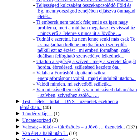
Teljességed kulcsaként összekapcsolódó Föld és
Ég, mennyországod zenéjében eljátszva önmagad
életét...
Ti emberek nem tudtok felejteni s ez igen nagy
probléma, mert a múltban megakaszt és visszahúz
- nincs erő a Jelenre s nincs út a Jövőbe ....
Tudnál e szeretni, ha nem lenne senki más csak Te
- s magadban kellene meghatározni szereplők
nélkül ezt az érzést - mi emberi formában, csak
duálisan felfogható szenvedélye lelkednek...
Utadon a segítség a szíved - mely a szeretet lángját
hordta, ébredésed, születésed kezdete óta..
Valaha a Forrásból kipattanó szikra,
energiaforráspont voltál - majd elindultál utadon...
Valódi minden, mi szívedből születik...
Van mi szívedben szól, s van mi szíved dallamában
- szívben, szívedhez szóló.... ...
►
Test – lélek – tudat – DNS – üzenetek ezekben a
témákban..
(40)
►
Tündér világ…
(1)
►
Uncategorized
(2)
►
Valóság – tükör – tükröződés – a Jövő … üzenetek..
(137)
►
Van élet a halál után ?..
(10)
►
Zoryanh – beszélgetések
(1)