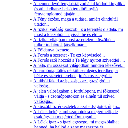
A benned lévő fénykristályod által kódod kinyílik -
és áthaladhatsz belső teredből nyíló
fénytemplomod ajtaján...
A Fény érzése, maga a tudása, amiért elindultál
utadon..
A fizikai valóság küszöb - s a teremtés diadala, mi
most a küszöbön - nyissál be és éld....
A fizikai világban most az értelem küszöbén -
mikor tudatotok játszik már...
A Földanya üzenete...
A Forrás a szeretet - Te ezt képviseled...
A Forrás szól hozzád s Te légy nyitott szíveddel ....
A hála, mi összeköt világodban minden létezővel...
A harmónia, töltés nélküli semleges teredben, a
béke és szeretet terében, jó és rossz együtt..
A hitből fakad az igazság - az igazságból a
valóság...
A jelen valóságában a fordulópont, mi fókuszod
váltja - s csomópontokon és elmén túl szíved
valósága...
A küszöbhöz érkeztetek a szabadságotok útján...
A Lélek békéje ami számotokra megérthető, de
csak úgy ha megérted Önmagad...
A Lélek igaz - s igazi egysége, mi megszólalhat
benned, ha hallod a zene magasztos és