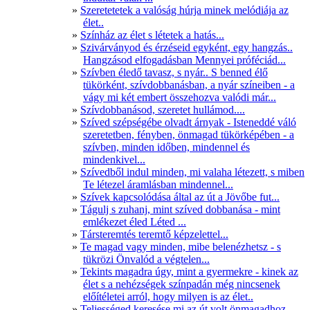
Szeretetetek a valóság húrja minek melódiája az
élet..
Színház az élet s létetek a hatás...
Szivárványod és érzéseid egyként, egy hangzás..
Hangzásod elfogadásban Mennyei próféciád...
Szívben éledő tavasz, s nyár.. S benned élő
tükörként, szívdobbanásban, a nyár színeiben - a
vágy mi két embert összehozva valódi már...
Szívdobbanásod, szeretet hullámod....
Szíved szépségébe olvadt árnyak - Isteneddé váló
szeretetben, fényben, önmagad tükörképében - a
szívben, minden időben, mindennel és
mindenkivel...
Szívedből indul minden, mi valaha létezett, s miben
Te létezel áramlásban mindennel...
Szívek kapcsolódása által az út a Jövőbe fut...
Tágulj s zuhanj, mint szíved dobbanása - mint
emlékezet éled Léted ...
Társteremtés teremtő képzelettel...
Te magad vagy minden, mibe belenézhetsz - s
tükrözi Önvalód a végtelen...
Tekints magadra úgy, mint a gyermekre - kinek az
élet s a nehézségek színpadán még nincsenek
előítéletei arról, hogy milyen is az élet..
Teljességed keresése mi az út volt önmagadhoz...