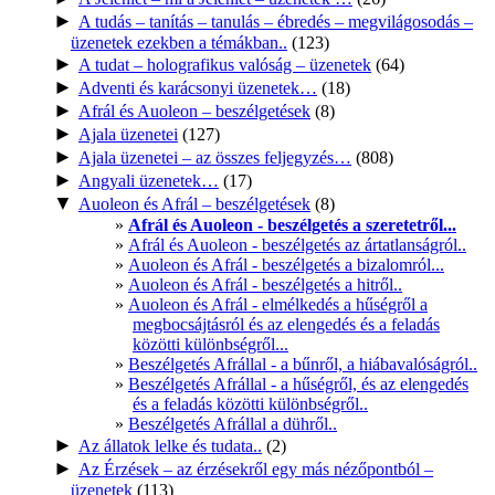
►
A tudás – tanítás – tanulás – ébredés – megvilágosodás –
üzenetek ezekben a témákban..
(123)
►
A tudat – holografikus valóság – üzenetek
(64)
►
Adventi és karácsonyi üzenetek…
(18)
►
Afrál és Auoleon – beszélgetések
(8)
►
Ajala üzenetei
(127)
►
Ajala üzenetei – az összes feljegyzés…
(808)
►
Angyali üzenetek…
(17)
▼
Auoleon és Afrál – beszélgetések
(8)
Afrál és Auoleon - beszélgetés a szeretetről...
Afrál és Auoleon - beszélgetés az ártatlanságról..
Auoleon és Afrál - beszélgetés a bizalomról...
Auoleon és Afrál - beszélgetés a hitről..
Auoleon és Afrál - elmélkedés a hűségről a
megbocsájtásról és az elengedés és a feladás
közötti különbségről...
Beszélgetés Afrállal - a bűnről, a hiábavalóságról..
Beszélgetés Afrállal - a hűségről, és az elengedés
és a feladás közötti különbségről..
Beszélgetés Afrállal a dühről..
►
Az állatok lelke és tudata..
(2)
►
Az Érzések – az érzésekről egy más nézőpontból –
üzenetek
(113)