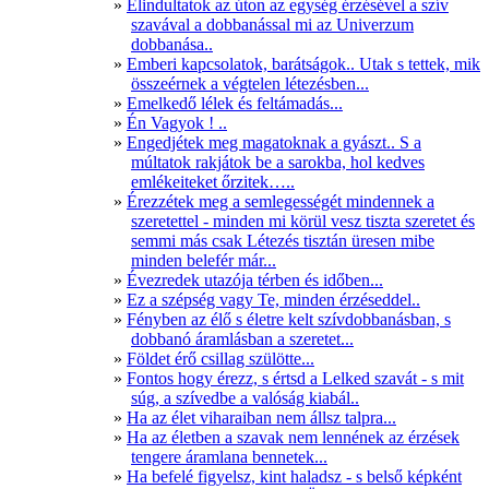
Elindultatok az úton az egység érzésével a szív
szavával a dobbanással mi az Univerzum
dobbanása..
Emberi kapcsolatok, barátságok.. Utak s tettek, mik
összeérnek a végtelen létezésben...
Emelkedő lélek és feltámadás...
Én Vagyok ! ..
Engedjétek meg magatoknak a gyászt.. S a
múltatok rakjátok be a sarokba, hol kedves
emlékeiteket őrzitek…..
Érezzétek meg a semlegességét mindennek a
szeretettel - minden mi körül vesz tiszta szeretet és
semmi más csak Létezés tisztán üresen mibe
minden belefér már...
Évezredek utazója térben és időben...
Ez a szépség vagy Te, minden érzéseddel..
Fényben az élő s életre kelt szívdobbanásban, s
dobbanó áramlásban a szeretet...
Földet érő csillag szülötte...
Fontos hogy érezz, s értsd a Lelked szavát - s mit
súg, a szívedbe a valóság kiabál..
Ha az élet viharaiban nem állsz talpra...
Ha az életben a szavak nem lennének az érzések
tengere áramlana bennetek...
Ha befelé figyelsz, kint haladsz - s belső képként