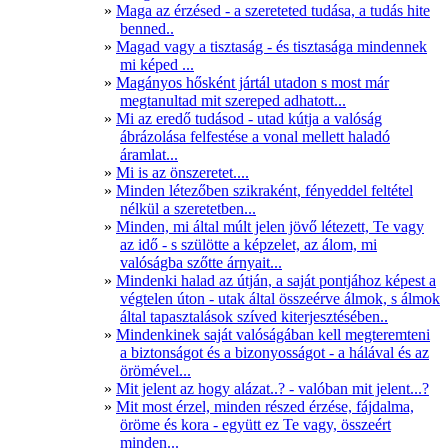
Maga az érzésed - a szereteted tudása, a tudás hite
benned..
Magad vagy a tisztaság - és tisztasága mindennek
mi képed ...
Magányos hősként jártál utadon s most már
megtanultad mit szereped adhatott...
Mi az eredő tudásod - utad kútja a valóság
ábrázolása felfestése a vonal mellett haladó
áramlat...
Mi is az önszeretet....
Minden létezőben szikraként, fényeddel feltétel
nélkül a szeretetben...
Minden, mi által múlt jelen jövő létezett, Te vagy
az idő - s szülötte a képzelet, az álom, mi
valóságba szőtte árnyait...
Mindenki halad az útján, a saját pontjához képest a
végtelen úton - utak által összeérve álmok, s álmok
által tapasztalások szíved kiterjesztésében..
Mindenkinek saját valóságában kell megteremteni
a biztonságot és a bizonyosságot - a hálával és az
örömével...
Mit jelent az hogy alázat..? - valóban mit jelent...?
Mit most érzel, minden részed érzése, fájdalma,
öröme és kora - együtt ez Te vagy, összeért
minden...