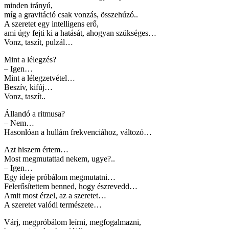
minden irányú,
míg a gravitáció csak vonzás, összehúzó..
A szeretet egy intelligens erő,
ami úgy fejti ki a hatását, ahogyan szükséges…
Vonz, taszít, pulzál…
Mint a lélegzés?
– Igen…
Mint a lélegzetvétel…
Beszív, kifúj…
Vonz, taszít..
Állandó a ritmusa?
– Nem…
Hasonlóan a hullám frekvenciához, változó…
Azt hiszem értem…
Most megmutattad nekem, ugye?..
– Igen…
Egy ideje próbálom megmutatni…
Felerősítettem benned, hogy észrevedd…
Amit most érzel, az a szeretet…
A szeretet valódi természete…
Várj, megpróbálom leírni, megfogalmazni,