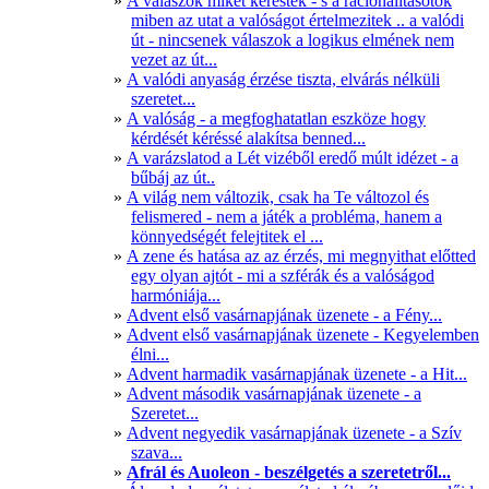
A válaszok miket kerestek - s a racionalitásotok
miben az utat a valóságot értelmezitek .. a valódi
út - nincsenek válaszok a logikus elmének nem
vezet az út...
A valódi anyaság érzése tiszta, elvárás nélküli
szeretet...
A valóság - a megfoghatatlan eszköze hogy
kérdését kéréssé alakítsa benned...
A varázslatod a Lét vizéből eredő múlt idézet - a
bűbáj az út..
A világ nem változik, csak ha Te változol és
felismered - nem a játék a probléma, hanem a
könnyedségét felejtitek el ...
A zene és hatása az az érzés, mi megnyithat előtted
egy olyan ajtót - mi a szférák és a valóságod
harmóniája...
Advent első vasárnapjának üzenete - a Fény...
Advent első vasárnapjának üzenete - Kegyelemben
élni...
Advent harmadik vasárnapjának üzenete - a Hit...
Advent második vasárnapjának üzenete - a
Szeretet...
Advent negyedik vasárnapjának üzenete - a Szív
szava...
Afrál és Auoleon - beszélgetés a szeretetről...