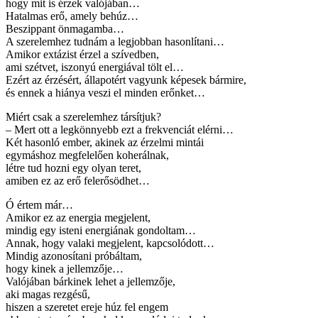
hogy mit is érzek valójában…
Hatalmas erő, amely behúz…
Beszippant önmagamba…
A szerelemhez tudnám a legjobban hasonlítani…
Amikor extázist érzel a szívedben,
ami szétvet, iszonyú energiával tölt el…
Ezért az érzésért, állapotért vagyunk képesek bármire,
és ennek a hiánya veszi el minden erőnket…
Miért csak a szerelemhez társítjuk?
– Mert ott a legkönnyebb ezt a frekvenciát elérni…
Két hasonló ember, akinek az érzelmi mintái
egymáshoz megfelelően koherálnak,
létre tud hozni egy olyan teret,
amiben ez az erő felerősödhet…
Ó értem már…
Amikor ez az energia megjelent,
mindig egy isteni energiának gondoltam…
Annak, hogy valaki megjelent, kapcsolódott…
Mindig azonosítani próbáltam,
hogy kinek a jellemzője…
Valójában bárkinek lehet a jellemzője,
aki magas rezgésű,
hiszen a szeretet ereje húz fel engem