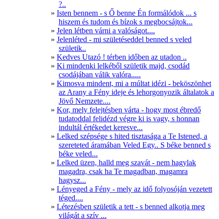
?..
Isten bennem - s Ő benne Én formálódok ... s
hiszem és tudom és bízok s megbocsájtok...
Jelen létben várni a valóságot....
Jelenléted - mi születéseddel benned s veled
születik..
Kedves Utazó ! térben időben az utadon ..
Ki mindenki lelkéből születik majd, csodád
csodájában válik valóra.....
Kimosva mindent, mi a múltat idézi - beköszönhet
az Arany a Fény ideje és lehorgonyozik általatok a
Jövő Nemzete....
Kor, mely felejtésben várta - hogy most ébredő
tudatoddal felidézd végre ki is vagy, s honnan
indultál értékedet keresve...
Lelked szépsége s hited tisztasága a Te Istened, a
szereteted áramában Veled Egy.. S béke benned s
béke veled...
Lelked üzen, halld meg szavát - nem hagylak
magadra, csak ha Te magadban, magamra
hagysz...
Lényeged a Fény - mely az idő folyosóján vezetett
téged....
Létezésben születik a tett - s benned alkotja meg
világát a szív ...