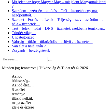
Mit jelent az hogy Magyar Mag – mit jelent Magyarnak lenni
?..
Szerelem – szépség – a nő és a férfi – üzenetek egy más
nézőpontból…
Szeretet – Forrás – a Lélek – Teljesség – szív – az öröm – a
hála – üzenetek…
Test – lélek – tudat – DNS – üzenetek ezekben a témákban..
Tündér világ…
Uncategorized
Valóság – tükör – tükröződés – a Jövő … üzenetek..
Van élet a halál után ?..
Zoryanh – beszélgetések
Keresés:
Keresés
Minden jog fenntartva | Tükörvilág és Tudat tér © 2026
Az idő
bölcsesség..
Az idő élet….
S az élet
reménye
illúzió nélkül,
maga az élet
ideje és érzése