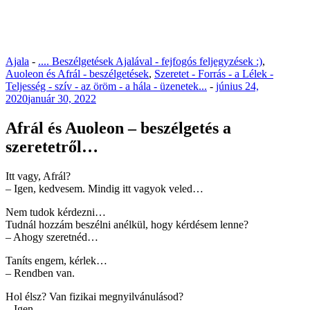
Ajala
-
.... Beszélgetések Ajalával - fejfogós feljegyzések :)
,
Auoleon és Afrál - beszélgetések
,
Szeretet - Forrás - a Lélek -
Teljesség - szív - az öröm - a hála - üzenetek...
-
június 24,
2020
január 30, 2022
Afrál és Auoleon – beszélgetés a
szeretetről…
Itt vagy, Afrál?
– Igen, kedvesem. Mindig itt vagyok veled…
Nem tudok kérdezni…
Tudnál hozzám beszélni anélkül, hogy kérdésem lenne?
– Ahogy szeretnéd…
Taníts engem, kérlek…
– Rendben van.
Hol élsz? Van fizikai megnyilvánulásod?
– Igen..