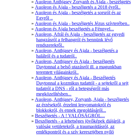
Auoleon Anthjasey Zoryanh és Ajala - beszélgetés
Auoleon és Ajala - beszélgetés a 2018 évről..
Auoleon és Ajala - beszélgetés a sorsról és az
Egyről ..
Auoleon és Ajala - beszélgetés Jézus szívterében..
Auoleon és Ajala beszélgetés a Fénnyel...
Auoleon, Afrál és Ajala - beszélgetés az egyedi
hangzásról a felhangról és bennünk lévő
rendszerekről..
Auoleon, Anthjasey és Ajala - beszélgetés a
halálról és a tudatról..
Auoleon, Anthjasey és Ajala - beszélgetés
Daytonnal a belső utazásról ill. a magunkban
teremtett világainkról..
Auoleon, Anthjasey és Ajala - Beszélgetés
Daytonnal a kozmikus tudattól - a sejtekről a sejt
tudatról a DNS - ről a betegségről más
megközelítésben...
Auoleon, Anthjasey, Zoryanh, Ajala - beszélgetés
az érzésekről, érzelmi lenyomatokról és
blokkokról, és ennek megoldásáról...
Beszélgetés - A ! VALÓSÁGRÓL...
Beszélgetés - a lehetséges jövőképek diájáról, a
valóság vetületekről, a traumaoldásról, az
emlékpontról és a szív keresztjében nyíló