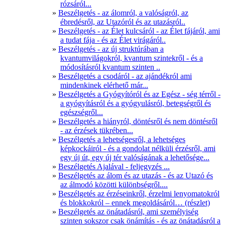
rózsáról...
Beszélgetés - az álomról, a valóságról, az
ébredésről, az Utazóról és az utazásról..
Beszélgetés - az Élet kulcsáról - az Élet fájáról, ami
a tudat fája - és az Élet virágáról..
Beszélgetés - az új struktúrában a
kvantumvilágokról, kvantum szintekről - és a
módosításról kvantum szinten ..
Beszélgetés a csodáról - az ajándékról ami
mindenkinek elérhető már...
Beszélgetés a Gyógyítóról és az Egész - ség térről -
a gyógyításról és a gyógyulásról, betegségről és
egészségről...
Beszélgetés a hiányról, döntésről és nem döntésről
- az érzések tükrében...
Beszélgetés a lehetségesről, a lehetséges
képkockáiról - és a gondolat nélküli érzésről, ami
egy új út, egy új tér valóságának a lehetősége...
Beszélgetés Ajalával - feljegyzés ...
Beszélgetés az álom és az utazás - és az Utazó és
az álmodó közötti különbségről....
Beszélgetés az érzéseinkről, érzelmi lenyomatokról
és blokkokról – ennek megoldásáról… (részlet)
Beszélgetés az önátadásról, ami személyiség
szinten sokszor csak önámítás - és az önátadásról a