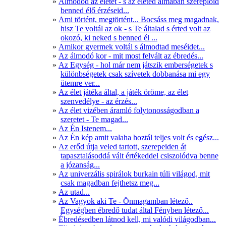
Álmodod az életet - s az életed álmában szereplőid
benned élő érzéseid...
Ami történt, megtörtént... Bocsáss meg magadnak,
hisz Te voltál az ok - s Te általad s érted volt az
okozó, ki neked s benned él ...
Amikor gyermek voltál s álmodtad meséidet...
Az álmodó kor - mit most felvált az ébredés...
Az Egység - hol már nem játszik emberségetek s
különbségetek csak szívetek dobbanása mi egy
ütemre ver...
Az élet játéka által, a játék öröme, az élet
szenvedélye - az érzés...
Az élet vizében áramló folytonosságodban a
szeretet - Te magad...
Az Én Istenem...
Az Én kép amit valaha hoztál teljes volt és egész...
Az erőd útja veled tartott, szerepeiden át
tapasztalásoddá vált értékeddel csiszolódva benne
a józanság...
Az univerzális spirálok burkain túli világod, mit
csak magadban fejthetsz meg...
Az utad...
Az Vagyok aki Te - Önmagamban létező..
Egységben ébredő tudat által Fényben létező...
Ébredésedben látnod kell, mi valódi világodban...