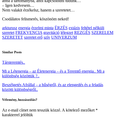
abba a tartományba, ahol kapcsolódni tudunk…
– Igen kedvesem…
Nem valakit érzékelsz, hanem a szeretetet…
Csodálatos felismerés, köszönöm neked!
arkturusz
energia
érzelmi minta
ÉRZÉS
extázis
feltétel nélküli
szeretet
FREKVENCIA
gravitáció
lélegzet
REZGÉS
SZERELEM
SZERETET
szeretet erő
szív
UNIVERZUM
Similar Posts
Társteremtés..
Mi a Létenergia – az Életenergia – és a Teremtő energia.. Mi a
különbség közöttük ?..
Beszélgetés Afrállal – a hűségről, és az elengedés és a feladás
közötti különbségről..
Vélemény, hozzászólás?
Az e-mail címet nem tesszük közzé.
A kötelező mezőket
*
karakterrel jelöltük