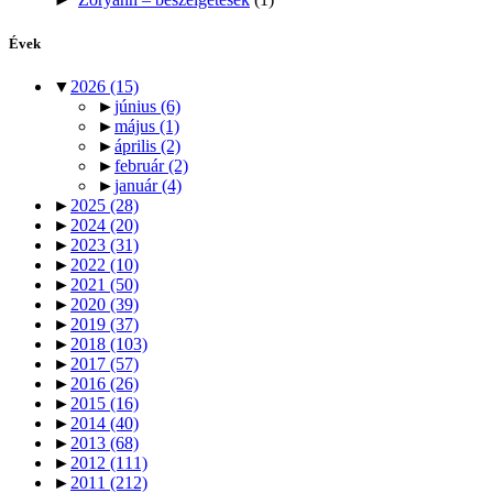
Évek
▼
2026
(15)
►
június
(6)
►
május
(1)
►
április
(2)
►
február
(2)
►
január
(4)
►
2025
(28)
►
2024
(20)
►
2023
(31)
►
2022
(10)
►
2021
(50)
►
2020
(39)
►
2019
(37)
►
2018
(103)
►
2017
(57)
►
2016
(26)
►
2015
(16)
►
2014
(40)
►
2013
(68)
►
2012
(111)
►
2011
(212)