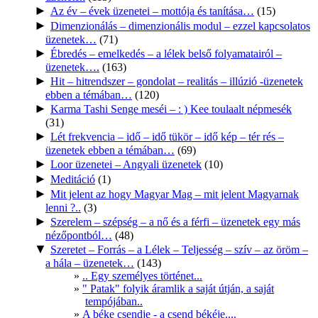
►
Az év – évek üzenetei – mottója és tanítása…
(15)
►
Dimenzionálás – dimenzionális modul – ezzel kapcsolatos
üzenetek…
(71)
►
Ébredés – emelkedés – a lélek belső folyamatairól –
üzenetek….
(163)
►
Hit – hitrendszer – gondolat – realitás – illúzió -üzenetek
ebben a témában…
(120)
►
Karma Tashi Senge meséi – : ) Kee toulaalt népmesék
(31)
►
Lét frekvencia – idő – idő tükör – idő kép – tér rés –
üzenetek ebben a témában…
(69)
►
Loor üzenetei – Angyali üzenetek
(10)
►
Meditáció
(1)
►
Mit jelent az hogy Magyar Mag – mit jelent Magyarnak
lenni ?..
(3)
►
Szerelem – szépség – a nő és a férfi – üzenetek egy más
nézőpontból…
(48)
▼
Szeretet – Forrás – a Lélek – Teljesség – szív – az öröm –
a hála – üzenetek…
(143)
.. Egy személyes történet...
" Patak" folyik áramlik a saját útján, a saját
tempójában..
A béke csendje - a csend békéje....