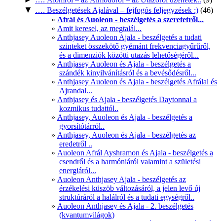
▼
…. Beszélgetések Ajalával – fejfogós feljegyzések :)
(46)
Afrál és Auoleon - beszélgetés a szeretetről...
Amit keresel, az megtalál...
Anthjasey Auoleon Ajala - beszélgetés a tudati
szinteket összekötő gyémánt frekvenciagyűrűről,
és a dimenziók közötti utazás lehetőségéről...
Anthjasey Auoleon és Ajala - beszélgetés a
szándék kinyilvánításról és a bevésődésről...
Anthjasey Auoleon és Ajala - beszélgetés Afrálal és
Ajrandal...
Anthjasey és Ajala - beszélgetés Daytonnal a
kozmikus tudattól..
Anthjasey, Auoleon és Ajala - beszélgetés a
gyorsítótárról..
Anthjasey, Auoleon és Ajala - beszélgetés az
eredetről ..
Auoleon Afrál Ayshramon és Ajala - beszélgetés a
csendről és a harmóniáról valamint a születési
energiáról...
Auoleon Anthjasey Ajala - beszélgetés az
érzékelési küszöb változásáról, a jelen levő új
struktúráról a halálról és a tudati egységről..
Auoleon Anthjasey és Ajala - 2. beszélgetés
(kvantumvilágok)