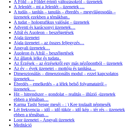
A Föld – a Földet érintő változásokról – üzenetek
A Jelenlét – mi a Jelenlét – üzenetek …
A tudás – tanítás – tanulás – ébredés – megvilágosodás –
üzenetek ezekben a témákban..
A tudat – holografikus valóság – üzenetek
Adventi és karácsonyi üzenetek…
Afrál és Auoleon – beszélgetések
Ajala üzenetei
Ajala üzenetei – az összes feljegyzés…
Angyali üzenetek…
Auoleon és Afrál – beszélgetések
Az állatok lelke és tudata..
Az Érzések – az érzésekről egy más nézőpontból – üzenetek
Az év – évek üzenetei – mottója és tanítása…
Dimenzionálás – dimenzionális modul – ezzel kapcsolatos
üzenetek…
Ébredés – emelkedés – a lélek belső folyamatairól –
üzenetek….
Hit – hitrendszer – gondolat – realitás – illúzió -üzenetek
ebben a témában…
Karma Tashi Senge meséi – : ) Kee toulaalt népmesék
Lét frekvencia – idő – idő tükör – idő kép – tér rés – üzenetek
ebben a témában…
Loor üzenetei – Angyali üzenetek
Meditáció