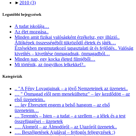
►
2010
(3)
Legutóbbi bejegyzések
A tudat iskolája…
Az élet mozgása..
Minden amit fizikai valóságként érzékelsz, egy illúzió..
Állóképek összességéből tükröződő életek és játék…
Érzésekben megmutatkozó tapasztalati út és fejlődés.. Valóság
kivetítés – kivetítése önmagadnak, önmagadból…
Minden nap, egy kocka életed filmjéből…
Mi történik, az öngyilkos lelkekkel?..
Kategóriák
.. "A Fény Lovagjainak – a jövő Nemzeteinek az üzenetei..
… " Önmagad elől nem menekülhetsz" – így kezdődött – az
első üzeneteim..
… így Ébresztett engem a belső hangom – az első
üzeneteim…
… Teremtés – Isten – a tudat – a szellem – a lélek és a test
összefüggései – üzenetek
…. Álomról – az Álmodóról – az Utazóról üzenetek..
…. Beszélgetések Ajalával – fejfogós feljegyzések :)