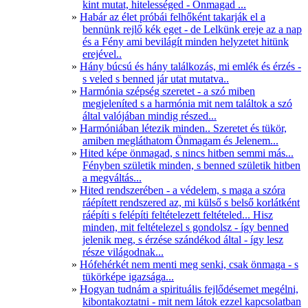
kint mutat, hitelességed - Önmagad ...
Habár az élet próbái felhőként takarják el a
bennünk rejlő kék eget - de Lelkünk ereje az a nap
és a Fény ami bevilágít minden helyzetet hitünk
erejével..
Hány búcsú és hány találkozás, mi emlék és érzés -
s veled s benned jár utat mutatva..
Harmónia szépség szeretet - a szó miben
megjeleníted s a harmónia mit nem találtok a szó
által valójában mindig részed...
Harmóniában létezik minden.. Szeretet és tükör,
amiben megláthatom Önmagam és Jelenem...
Hited képe önmagad, s nincs hitben semmi más...
Fényben születik minden, s benned születik hitben
a megváltás...
Hited rendszerében - a védelem, s maga a szóra
ráépített rendszered az, mi külső s belső korlátként
ráépíti s felépíti feltételezett feltételed... Hisz
minden, mit feltételezel s gondolsz - így benned
jelenik meg, s érzése szándékod által - így lesz
része világodnak...
Hófehérkét nem menti meg senki, csak önmaga - s
tükörképe igazsága...
Hogyan tudnám a spirituális fejlődésemet megélni,
kibontakoztatni - mit nem látok ezzel kapcsolatban